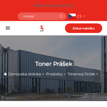
[email protected]
CS
Získat nabídku
Toner Prášek
Domovská stránka
>
Produkty
>
Tónerový Držák
>
Ton