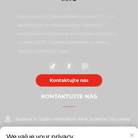
Guangzhou SC Kancelářské vybavení Co., Ltd
specializuje na vysokokvalitní, Japonsky
kompatibilní spotřebiny pro kopiéry a tiskárny
od roku 2009. Objevte spolehlivé tonerové
kazety a obrazové řešení.
Kontaktujte nás
KONTAKTUJTE NÁS
Budova H, Yushu Innovation Park, Science City, okres
Huangpu, město Kanton, provincie Kuang-tung, Čína
We value your privacy