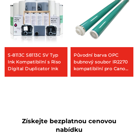
S-8113C S8113C SV Typ
Původní barva OPC
Ink Kompatibilní s Riso
bubnový soubor IR2270
Digital Duplicator Ink
kompatibilní pro Canon
IR 2230 2830 3530 2270
2870 3570 4570 G25 G26
2230 Díly na kopírky
OPC bubnový soubor
Získejte bezplatnou cenovou
nabídku