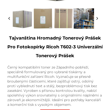
Tajvanština Hromadný Tonerový Prášek
Pro Fotokopírky Ricoh T602-3 Univerzální
Tonerový Prášek
Černý kompatibilní toner ze Západního pobřeží,
speciálně formulovaný pro vybrané tiskárny a
multifunkční zařízení Ricoh. Vyznačuje se přesně
broušenými částicemi, které zajišťují ostrý, odolný
proti vyblednutí text a stálý, bezproblémový tisk bez
zasekání. Vyroben s přísnou kontrolou kvality, nabízí
spolehlivý výkon srovnatelný s originálními náplněmi a
zároveň je ekonomičtější. Ideální pro potřeby kanceláří
a komerční tisk s vysokým objemem.