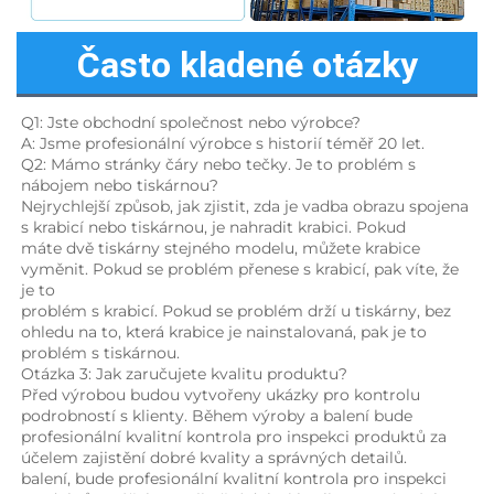
Často kladené otázky
Q1: Jste obchodní společnost nebo výrobce? 
A: Jsme profesionální výrobce s historií téměř 20 let. 
Q2: Mámo stránky čáry nebo tečky. Je to problém s 
nábojem nebo tiskárnou? 
Nejrychlejší způsob, jak zjistit, zda je vadba obrazu spojena 
s krabicí nebo tiskárnou, je nahradit krabici. Pokud 
máte dvě tiskárny stejného modelu, můžete krabice 
vyměnit. Pokud se problém přenese s krabicí, pak víte, že 
je to 
problém s krabicí. Pokud se problém drží u tiskárny, bez 
ohledu na to, která krabice je nainstalovaná, pak je to 
problém s tiskárnou. 
Otázka 3: Jak zaručujete kvalitu produktu? 
Před výrobou budou vytvořeny ukázky pro kontrolu 
podrobností s klienty. Během výroby a balení bude 
profesionální kvalitní kontrola pro inspekci produktů za 
účelem zajistění dobré kvality a správných detailů. 
balení, bude profesionální kvalitní kontrola pro inspekci 