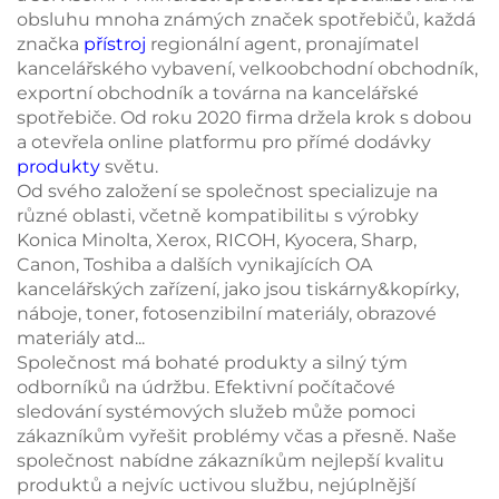
obsluhu mnoha známých značek spotřebičů, každá
značka
přístroj
regionální agent, pronajímatel
kancelářského vybavení, velkoobchodní obchodník,
exportní obchodník a továrna na kancelářské
spotřebiče. Od roku 2020 firma držela krok s dobou
a otevřela online platformu pro přímé dodávky
produkty
světu.
Od svého založení se společnost specializuje na
různé oblasti, včetně kompatibilitы s výrobky
Konica Minolta, Xerox, RICOH, Kyocera, Sharp,
Canon, Toshiba a dalších vynikajících OA
kancelářských zařízení, jako jsou tiskárny&kopírky,
náboje, toner, fotosenzibilní materiály, obrazové
materiály atd...
Společnost má bohaté produkty a silný tým
odborníků na údržbu. Efektivní počítačové
sledování systémových služeb může pomoci
zákazníkům vyřešit problémy včas a přesně. Naše
společnost nabídne zákazníkům nejlepší kvalitu
produktů a nejvíc uctivou službu, nejúplnější