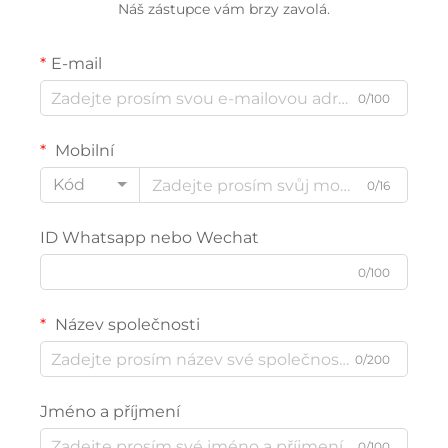
Náš zástupce vám brzy zavolá.
E-mail
0/100
Mobilní
Kód
0/16
ID Whatsapp nebo Wechat
0/100
Název společnosti
0/200
Jméno a příjmení
0/100