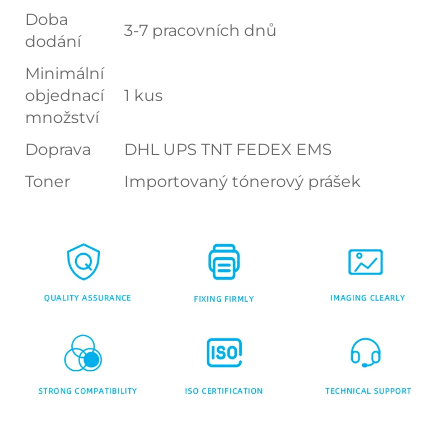
Doba
3-7 pracovních dnů
dodání
Minimální
objednací
1 kus
množství
Doprava
DHL UPS TNT FEDEX EMS
Toner
Importovaný tónerový prášek