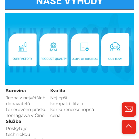
NAŠE VÝHODY
Surovina   
Kvalita 
Jedna z největších 
Nejlepší 
dodavatelů 
kompatibilita a 
tonerového prášku 
konkurenceschopná 
Tomagawa v Číně 
cena 
Služba 
Poskytuje 
technickou 