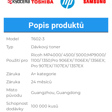
Popis produktů
Model
T602-3
Typ
Dávkový toner
Ricoh MP4000/ 4500/ 5000;MP9000/
Použití pro
1100/ 1350;Pro 906EX/ 1106EX/ 1356EX;
Pro 907EX/ 1107EX/ 1357EX
Záruka
A+ kategorie
Záruka
24 měsíců
Místo
Guangzhou, Guangdong
původu
Schopnost
100 000 kusů
dodávky