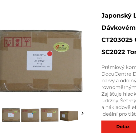
Japonský L
Dávkovém 
CT203025 
SC2022 To
Prémiový komp
DocuCentre DC
barvy a odolný
rovnoměrným č
Zajišťuje hla
údržby. Šetrný
a nákladově ef
ideální pro ti
Dotaz