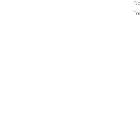
Do
To