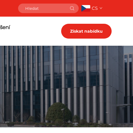
CS
šení
Získat nabídku