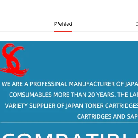
Přehled
D