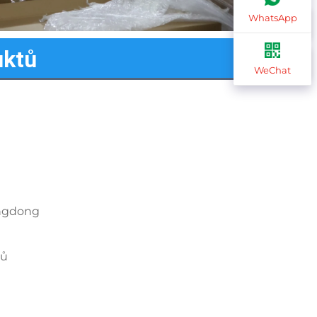
WhatsApp
uktů
WeChat
ngdong
nů