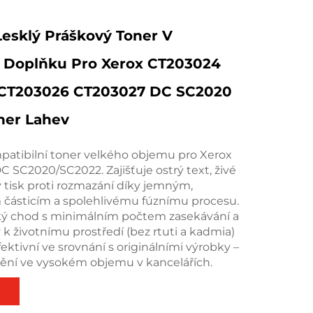
esklý Práškový Toner V
Doplňku Pro Xerox CT203024
CT203026 CT203027 DC SC2020
ner Lahev
atibilní toner velkého objemu pro Xerox
 SC2020/SC2022. Zajišťuje ostrý text, živé
 tisk proti rozmazání díky jemným,
ásticím a spolehlivému fúznímu procesu.
dký chod s minimálním počtem zasekávání a
 k životnímu prostředí (bez rtuti a kadmia)
ektivní ve srovnání s originálními výrobky –
štění ve vysokém objemu v kancelářích.