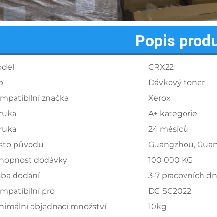
Popis prod
del
CRX22
p
Dávkový toner
mpatibilní značka
Xerox
ruka
A+ kategorie
ruka
24 měsíců
sto původu
Guangzhou, Gua
hopnost dodávky
100 000 KG
ba dodání
3-7 pracovních d
mpatibilní pro
DC SC2022
nimální objednací množství
10kg