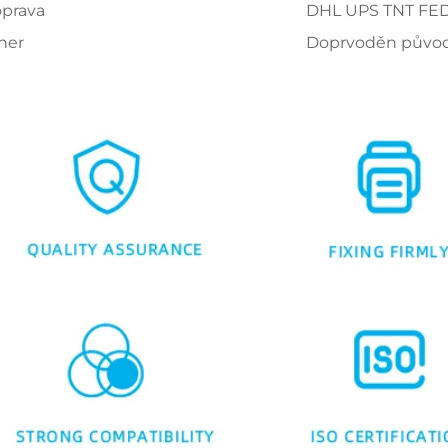
prava
DHL UPS TNT FE
ner
Doprvoděn původn