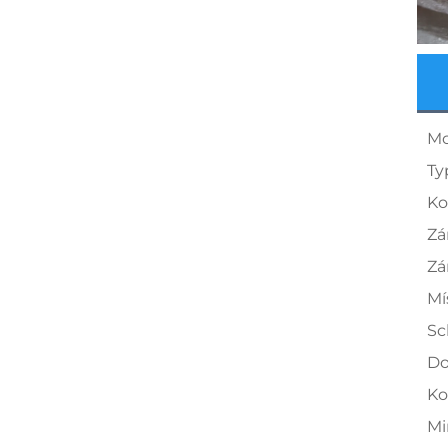
Mo
Ty
Ko
Zá
Zá
Mí
Sc
Do
Ko
Mi