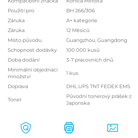
Kompatibilní značka
Konica Minolta
Použití pro
BH 266/306
Záruka
A+ kategorie
Záruka
12 Měsíců
Místo původu
Guangzhou, Guangdong
Schopnost dodávky
100 000 kusů
Doba dodání
3-7 pracovních dnů
Minimální objednací
1 kus
množství
Doprava
DHL UPS TNT FEDEX EMS
Původní tonerový prášek z
Toner
Japonska