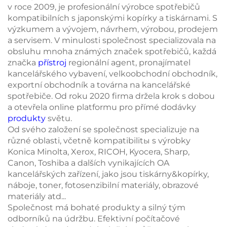
v roce 2009, je profesionální výrobce spotřebičů
kompatibilních s japonskými kopírky a tiskárnami. S
výzkumem a vývojem, návrhem, výrobou, prodejem
a servisem. V minulosti společnost specializovala na
obsluhu mnoha známých značek spotřebičů, každá
značka
přístroj
regionální agent, pronajímatel
kancelářského vybavení, velkoobchodní obchodník,
exportní obchodník a továrna na kancelářské
spotřebiče. Od roku 2020 firma držela krok s dobou
a otevřela online platformu pro přímé dodávky
produkty
světu.
Od svého založení se společnost specializuje na
různé oblasti, včetně kompatibilitы s výrobky
Konica Minolta, Xerox, RICOH, Kyocera, Sharp,
Canon, Toshiba a dalších vynikajících OA
kancelářských zařízení, jako jsou tiskárny&kopírky,
náboje, toner, fotosenzibilní materiály, obrazové
materiály atd...
Společnost má bohaté produkty a silný tým
odborníků na údržbu. Efektivní počítačové