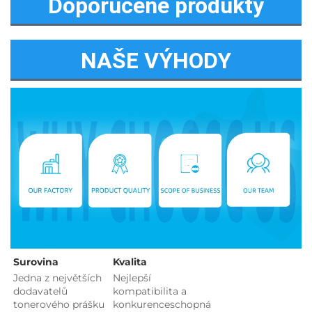
Doporučené produkty
NAŠE VÝHODY
Surovina   
Kvalita 
Jedna z největších 
Nejlepší 
dodavatelů 
kompatibilita a 
tonerového prášku 
konkurenceschopná 