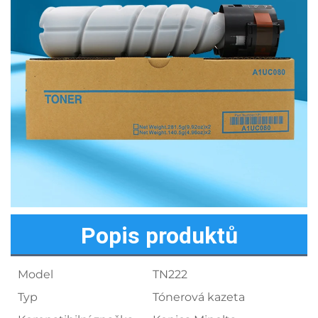
Popis produktů
Model
TN222
Typ
Tónerová kazeta