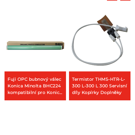
Fuji OPC bubnový válec
Termistor THMS-HTR-L-
Konica Minolta BHC224
300 L-300 L 300 Servisní
kompatibilní pro Konica
díly Kopírky Doplněky
Minolta Bizhub C220
280 360 224 284 364
454 554 224E Kopiéra
díly