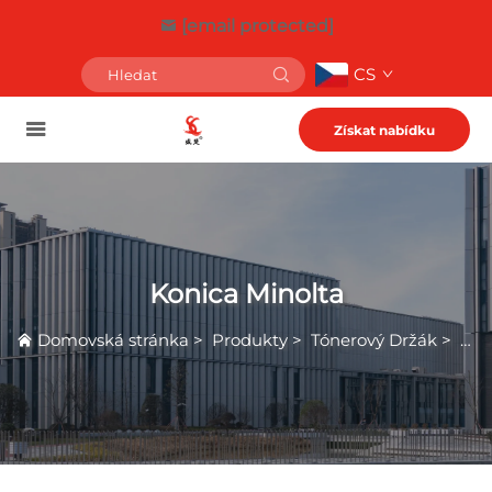
[email protected]
CS
Získat nabídku
Konica Minolta
Domovská stránka
>
Produkty
>
Tónerový Držák
>
Kon