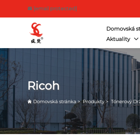
[email protected]
Domovská st
Aktuality
Ricoh
Domovská stránka
>
Produkty
>
Tónerový Dr