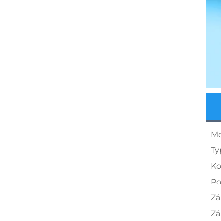
Mo
Ty
Ko
Po
Zá
Zá