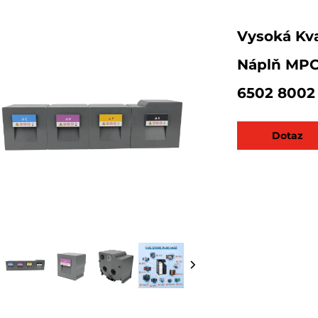
Vysoká Kva
Náplň MPC
6502 8002
Dotaz