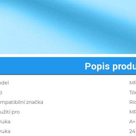
Popis prod
del
M
p
Tó
mpatibilní značka
Ri
užití pro
M
ruka
A+
ruka
24