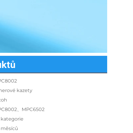
uktů
PC8002
nerové kazety
coh
PC8002、MPC6502
 kategorie
 měsíců