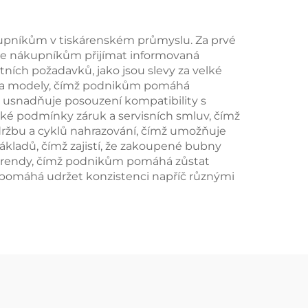
kupníkům v tiskárenském průmyslu. Za prvé
je nákupníkům přijímat informovaná
ních požadavků, jako jsou slevy za velké
ci a modely, čímž podnikům pomáhá
 usnadňuje posouzení kompatibility s
ké podmínky záruk a servisních smluv, čímž
ržbu a cyklů nahrazování, čímž umožňuje
ákladů, čímž zajistí, že zakoupené bubny
í trendy, čímž podnikům pomáhá zůstat
pomáhá udržet konzistenci napříč různými