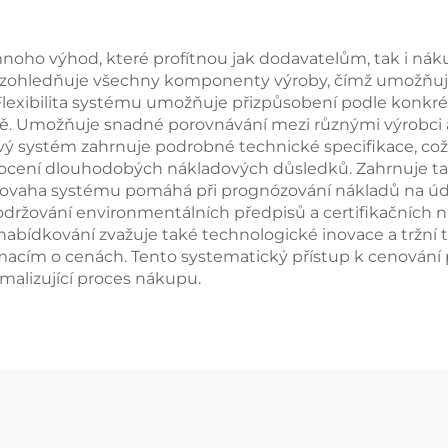
4535i 4545i
oho výhod, které profítnou jak dodavatelům, tak i ná
rá zohledňuje všechny komponenty výroby, čímž umožňu
lexibilita systému umožňuje přizpůsobení podle konkrét
upně. Umožňuje snadné porovnávání mezi různými výrob
vý systém zahrnuje podrobné technické specifikace, což
nocení dlouhodobých nákladových důsledků. Zahrnuje ta
povaha systému pomáhá při prognózování nákladů na úd
održování environmentálních předpisů a certifikačních n
 nabídkování zvažuje také technologické inovace a tržn
cím o cenách. Tento systematický přístup k cenování 
imalizující proces nákupu.