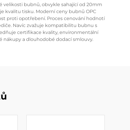
é velikosti bubnů, obvykle sahající od 20mm
uje kvalitu tisku. Moderní ceny bubnů OPC
lnost proti opotřebení. Proces cenování hodnotí
édiče. Navíc zvažuje kompatibilitu bubnu s
dňuje certifikace kvality, environmentální
é nákupy a dlouhodobé dodací smlouvy.
tů