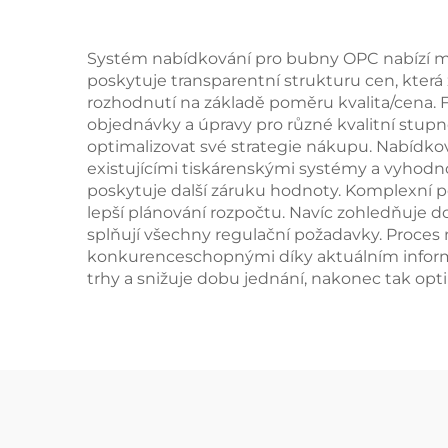
Systém nabídkování pro bubny OPC nabízí mn
poskytuje transparentní strukturu cen, kte
rozhodnutí na základě poměru kvalita/cena. F
objednávky a úpravy pro různé kvalitní st
optimalizovat své strategie nákupu. Nabídko
existujícími tiskárenskými systémy a vyhod
poskytuje další záruku hodnoty. Komplexní 
lepší plánování rozpočtu. Navíc zohledňuje d
splňují všechny regulační požadavky. Proces
konkurenceschopnými díky aktuálním informa
trhy a snižuje dobu jednání, nakonec tak opt