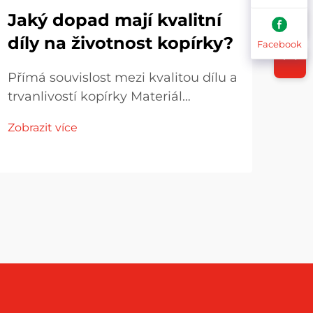
Jaký dopad mají kvalitní
Ja
díly na životnost kopírky?
ná
Facebook
mo
Přímá souvislost mezi kvalitou dílu a
trvanlivostí kopírky Materiál
Jak 
rozhoduje O tom, co všechno jde do
spec
Zobrazit více
výroby kopírky, závisí její životnost a
výro
Zobr
výkon. Vezměme si například plasty
Poc
oproti kovům. Kovové materiály
výro
obecně vydrží...
klíč
Větš
někd