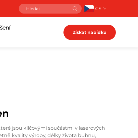
CS
šení
Získat nabídku
en
ré jsou klíčovými součástmi v laserových
tně kvality výroby, délky života bubnu,