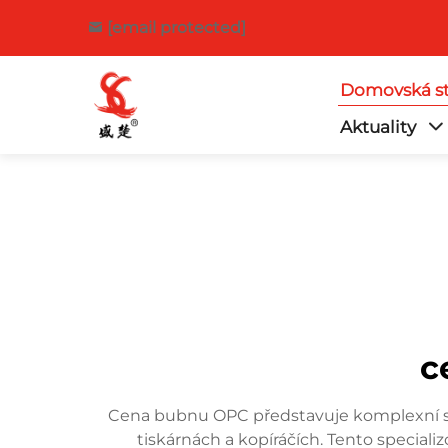
[email protected]
Domovská st
Aktuality
c
Cena bubnu OPC představuje komplexní sy
tiskárnách a kopíráčích. Tento special