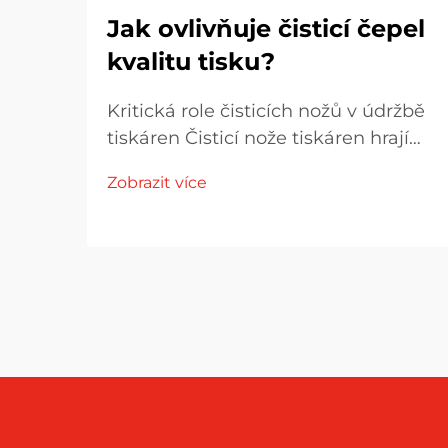
Jak ovlivňuje čisticí čepel
kvalitu tisku?
Kritická role čisticích nožů v údržbě
tiskáren Čisticí nože tiskáren hrají
klíčovou roli v bezproblémovém
Zobrazit více
provozu tiskáren tím, že odstraňují
přebytečný toner z obrazových
bubínků. Bez nich se toner
postupně hromadí a začíná
ovlivňovat...