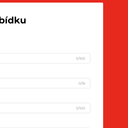
abídku
0/100
0/16
0/100