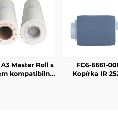
I A3 Master Roll s
FC6-6661-00
em kompatibilní
Kopírka IR 25
Riso SV řadu Riso
Výdejní válec p
454/6455P
itální duplicátor
pro Canon I
80m
ADVANCE 4225 
4245 4251 4025
4045 4051 452