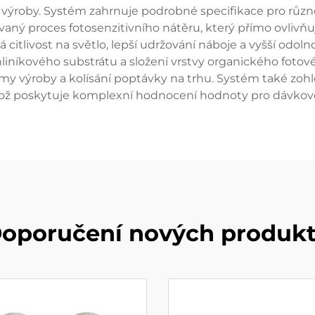
výroby. Systém zahrnuje podrobné specifikace pro různ
aný proces fotosenzitivního nátěru, který přímo ovlivň
ná citlivost na světlo, lepší udržování náboje a vyšší odo
hliníkového substrátu a složení vrstvy organického fotov
y výroby a kolísání poptávky na trhu. Systém také zohle
což poskytuje komplexní hodnocení hodnoty pro dávkov
oporučení nových produk