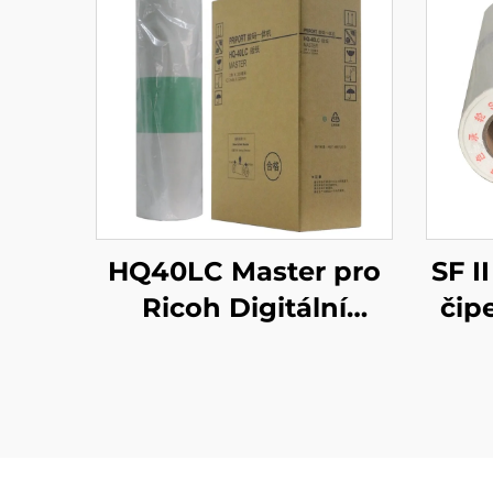
HQ40LC Master pro
SF I
Ricoh Digitální
čip
duplicátor
pro 
CP6452C/6451/6453/6450/6
Dig
DX4545cp/DX4544cp
DX4543cp/DX4542cp
80m