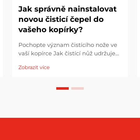
Jak správně nainstalovat
novou čisticí čepel do
vašeho kopírky?
Pochopte význam čistícího nože ve
vaší kopírce Jak čistící nůž udržuje
kvalitu tisku Čistící nůž uvnitř
Zobrazit více
kopírky hraje velmi důležitou roli,
pokud jde o zachování dobrého
vzhledu tisku. Úkolem tohoto nože
je sebrat všech...