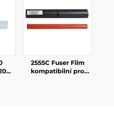
0
2555C Fuser Film
20
kompatibilní pro
apíru
Toshiba
R
2555C/3555C/4555C/3055C/5
4235
Fuser Fixing Film
 4035
Rukáv Montáž
5i