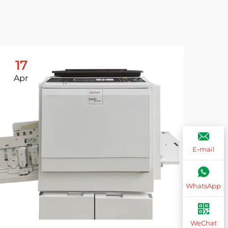
17
1
Apr
Ap
E-mail
WhatsApp
WeChat