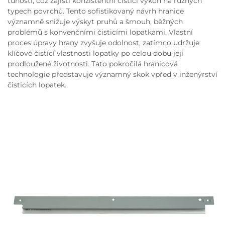
tuhostí, což zajistí konzistentní čistící výkon na různých
typech povrchů. Tento sofistikovaný návrh hranice
významně snižuje výskyt pruhů a šmouh, běžných
problémů s konvenčními čisticími lopatkami. Vlastní
proces úpravy hrany zvyšuje odolnost, zatímco udržuje
klíčové čistící vlastnosti lopatky po celou dobu její
prodloužené životnosti. Tato pokročilá hranicová
technologie představuje významný skok vpřed v inženýrství
čisticích lopatek.