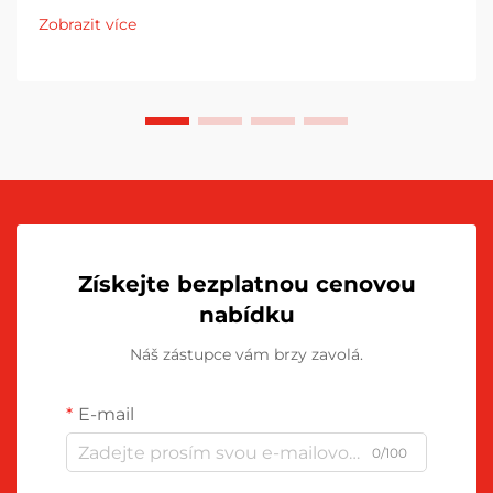
obrazových bubínků. Bez nich se toner postupně
Zobrazit více
hromadí a začíná ovlivňovat...
Získejte bezplatnou cenovou
nabídku
Náš zástupce vám brzy zavolá.
E-mail
0/100