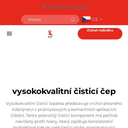
[email protected]
CS
Získat nabídku
vysokokvalitní čisticí čep
Vysokokvalitní čisticí lopatka představuje vrchol přesného
inženýrství v průmyslových a komerčních aplikacích
čištění. Tento pokročilý čisticí komponent má pečlivě
navržený profil hrany, který zajišťuje konzistentní
kontaktové tlak po celé čisticí ploše, maximalizující