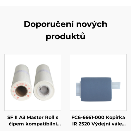
Doporučení nových
produktů
SF II A3 Master Roll s
FC6-6661-000 Kopírka
čipem kompatibilní
IR 2520 Výdejní válec
pro Riso SV řadu Riso
papíru pro Canon IR