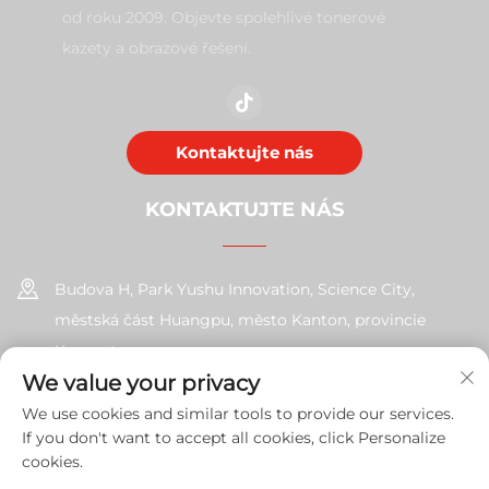
od roku 2009. Objevte spolehlivé tonerové
kazety a obrazové řešení.
Kontaktujte nás
KONTAKTUJTE NÁS
Budova H, Park Yushu Innovation, Science City,
městská část Huangpu, město Kanton, provincie
Kuang-tung
We value your privacy
+86-17585526413
We use cookies and similar tools to provide our services.
If you don't want to accept all cookies, click Personalize
[email protected]
cookies.