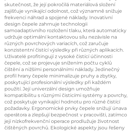
skutečnost, že její pokročilá materiálová složení
zajišťuje vynikající odolnost, což významně snižuje
frekvenci náhrad a spojené náklady. Inovativní
design čepele zahrnuje technologii
samoadaptivního rozložení tlaku, která automaticky
udržuje optimální kontaktovou sílu nezávisle na
různých povrchových variacích, což zaručuje
konzistentní čistící výsledky při různých aplikacích.
Uživatelé profitingují z vysoké čistící účinnosti
čepele, což se projevuje snížením počtu cyklů
čištění a nižšími personálními náklady. Jedinečný
profil hrany čepele minimalizuje pruhy a zbytky,
poskytující profesionální výsledky při každém
použití. Její univerzální design umožňuje
kompatibilitu s různými čisticími systémy a povrchy,
což poskytuje vynikající hodnotu pro různé čistící
požadavky. Ergonomické prvky čepele snižují únava
operátora a zlepšují bezpečnost v pracovišti, zatímco
její nízkofrekvenční operace prodlužuje životnost
čištěných povrchů. Ekologické aspekty jsou řešeny