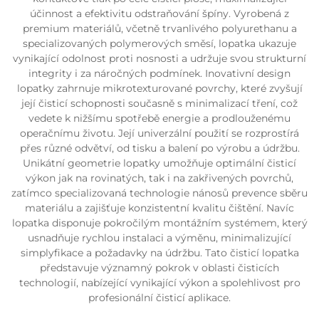
účinnost a efektivitu odstraňování špíny. Vyrobená z
premium materiálů, včetně trvanlivého polyurethanu a
specializovaných polymerových směsí, lopatka ukazuje
vynikající odolnost proti nosnosti a udržuje svou strukturní
integrity i za náročných podmínek. Inovativní design
lopatky zahrnuje mikrotexturované povrchy, které zvyšují
její čisticí schopnosti současně s minimalizací tření, což
vedete k nižšímu spotřebě energie a prodlouženému
operačnímu životu. Její univerzální použití se rozprostírá
přes různé odvětví, od tisku a balení po výrobu a údržbu.
Unikátní geometrie lopatky umožňuje optimální čisticí
výkon jak na rovinatých, tak i na zakřivených povrchů,
zatímco specializovaná technologie nánosů prevence sběru
materiálu a zajišťuje konzistentní kvalitu čištění. Navíc
lopatka disponuje pokročilým montážním systémem, který
usnadňuje rychlou instalaci a výměnu, minimalizující
simplyfikace a požadavky na údržbu. Tato čisticí lopatka
představuje významný pokrok v oblasti čisticích
technologií, nabízející vynikající výkon a spolehlivost pro
profesionální čisticí aplikace.