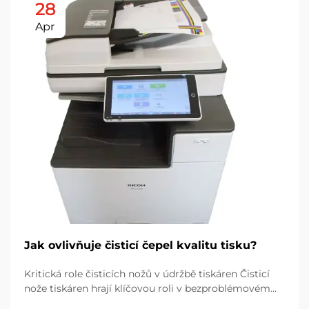
28
Apr
Jak ovlivňuje čisticí čepel kvalitu tisku?
Kritická role čisticích nožů v údržbě tiskáren Čisticí
nože tiskáren hrají klíčovou roli v bezproblémovém
provozu tiskáren tím, že odstraňují přebytečný toner z