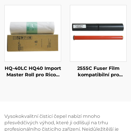
Digitální duplicátor
ADVANCE 4225 4235
80m
4245 4251 4025 4035
4045 4051 4525i 4535i
4545i
HQ-40LC HQ40 Import
2555C Fuser Film
Master Roll pro Ricoh
kompatibilní pro
CP6452C 6451 6453
Toshiba
6450 6454 DX4545cp
2555C/3555C/4555C/305
DX4544cp DX4543cp
Fuser Fixing Film
DX4542cp Digitální
Rukáv Montáž
duplicátor
Vysokokvalitní čisticí čepel nabízí mnoho
přesvědčivých výhod, které ji odlišují na trhu
profesionálního čisticího zařízení. Nejdůležitější je