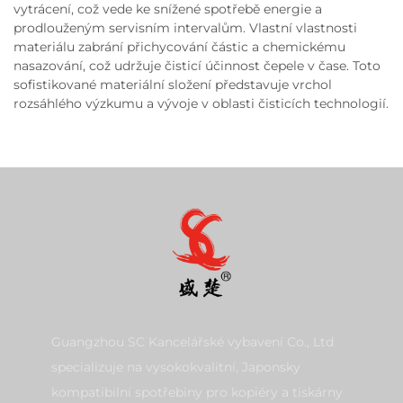
vytrácení, což vede ke snížené spotřebě energie a
prodlouženým servisním intervalům. Vlastní vlastnosti
materiálu zabrání přichycování částic a chemickému
nasazování, což udržuje čisticí účinnost čepele v čase. Toto
sofistikované materiální složení představuje vrchol
rozsáhlého výzkumu a vývoje v oblasti čisticích technologií.
Guangzhou SC Kancelářské vybavení Co., Ltd
specializuje na vysokokvalitní, Japonsky
kompatibilní spotřebiny pro kopiéry a tiskárny