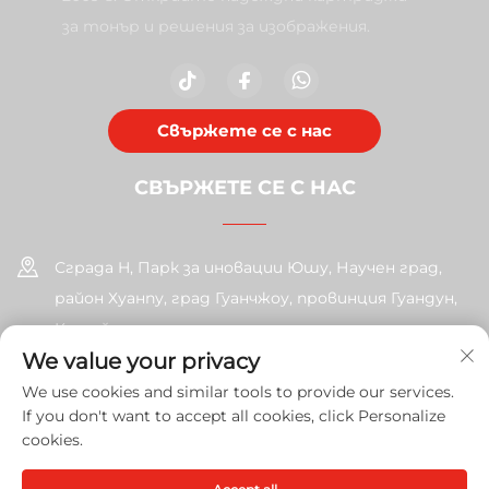
за тонър и решения за изображения.
Свържете се с нас
СВЪРЖЕТЕ СЕ С НАС
Сграда H, Парк за иновации Юшу, Научен град,
район Хуанпу, град Гуанчжоу, провинция Гуандун,
Китай
We value your privacy
+86-17585526413
We use cookies and similar tools to provide our services.
If you don't want to accept all cookies, click Personalize
[email protected]
cookies.
Автоматично право © 2026 Guangzhou Xinshengchu Office