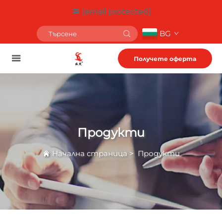
[email protected]
BG
Получете оферта
Продукти
Начална страница
>
Продукти