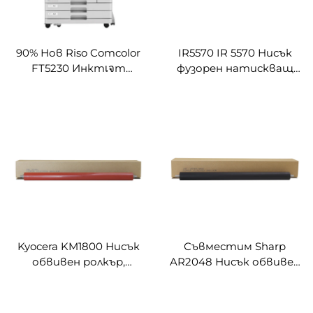
90% Нов Riso Comcolor
IR5570 IR 5570 Нисък
FT5230 Инктเจт
фузорен натискващ
Принтер за Riso FT5230
ролкър за CANON IR
Digital Duplicator
5570 6570 5055 5065 5075
Принтер Аparat
Нисък ролкър за
копиращи части
Kyocera KM1800 Нисък
Съвместим Sharp
обвивен ролкър,
AR2048 Нисък обвивен
съвместим с Kyocera
ролкър за Sharp AR 2048
KM 1800 1801 2200 2201
2348 2648 3148 2658 3158
2010 2011 2210 Копиращи
256 2608 Копиращи