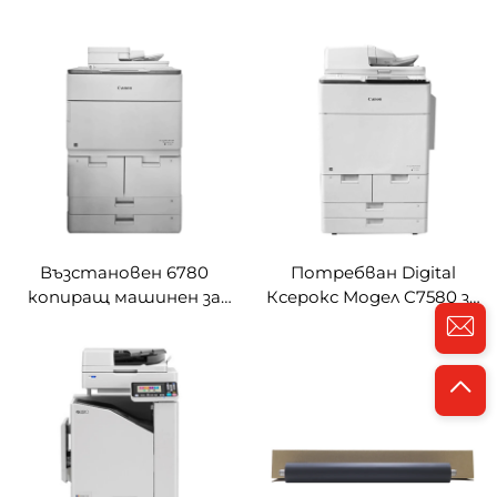
Лексмарк CX961se
Рико DX 4545 Рисограф
Двойна картина
Цифров дублиралник За
Цвятен цифров
големи обеми
копиралник и принтер
Копиралник и принтер
Цифров копиралник
Възстановен 6780
Потребван Digital
копиращ машинен за
Ксерокс Модел C7580 за
Канон ImageRUNNER
Canon ImageRUNNER
ADVANCE DX 6780i
ADVANCE C7580i
Потребван
Принтер Ксерокс
копиралник и принтер