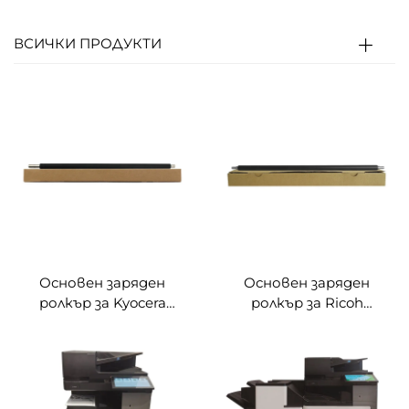
ВСИЧКИ ПРОДУКТИ
Основен заряден
Основен заряден
ролкър за Kyocera
ролкър за Ricoh
ECOSYS FS-
MPC2003/2503/2004/2504/
6525MFP/6530MFP
M C2000/2001
M4028idn
IMC2000/2000A/2500/250
M4125idn/4132idn
Други принтерски
M4226idn/4230idn
материали