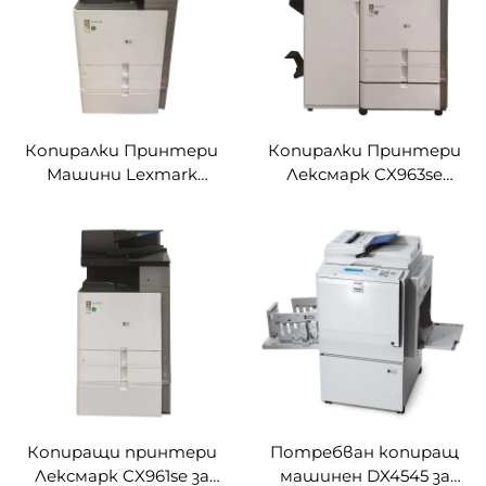
M8124cidn/8130cidn
Копиралки Принтери
Копиралки Принтери
Машини Lexmark
Лексмарк CX963se
CX962se за Lexmark
Машини за Лексмарк
CX962se Цвятен
CX963se Двойна
Дигитален Принтер
Картионна Цвятна
Копиралка
Дигитална Копиралка
Принтер
Копиращи принтери
Потребван копиращ
Лексмарк CX961se за
машинен DX4545 за