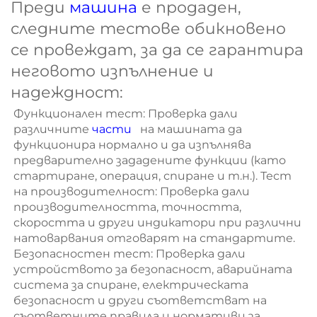
Преди
машина
е продаден,
следните тестове обикновено
се провеждат, за да се гарантира
неговото изпълнение и
надеждност:
Функционален тест: Проверка дали 
различните 
части   
на машината да 
функционира нормално и да изпълнява 
предварително зададените функции (като 
стартиране, операция, спиране и т.н.). Тест 
на производителност: Проверка дали 
производителността, точността, 
скоростта и други индикатори при различни 
натоварвания отговарят на стандартите. 
Безопасностен тест: Проверка дали 
устройството за безопасност, аварийната 
система за спиране, електрическата 
безопасност и други съответстват на 
съответните правила и нормативи за 