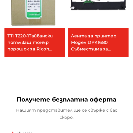
TTI T220-1Тайвански
Лента за принтер
попълващ тонър
Модел DPK1680
порошок за Ricoh
Съвместима за
Aficio 551 700 1055 1060
FUJITSU DPK1680
1075 2051 2060 2075
1680B 1685 1685K 1685E
MP5500 6000 7500
1688 1780 DPK1780E
8000 6002 7502
Получете безплатна оферта
Нашият представител ще се свърже с вас
скоро.