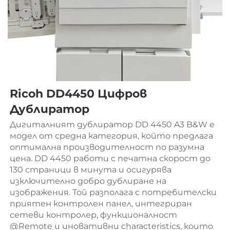
Ricoh DD4450 Цифров 
Дублиратор 
Дигиталният дублиратор DD 4450 A3 B&W е 
модел от средна категория, който предлага 
оптимална производителност по разумна 
цена. DD 4450 работи с печатна скорост до 
130 страници в минута и осигурява 
изключително добро дублиране на 
изображения. Той разполага с потребителски 
приятен контролен панел, интегриран 
сетеви контролер, функционалност 
@Remote и иновативни characteristics, които 