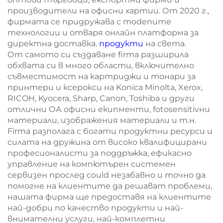
производители на офисни хартии. От 2020 г.,
фирмата се придружава с modenите
технологии и отваря онлайн платформа за
директна доставка.
продукти
на света.
От самото си създаване firma разширила
обхвата си в много области, включително
съвместимост на картриджи и тонари за
принтери и ксерокси на Konica Minolta, Xerox,
RICOH, Kyocera, Sharp, Canon, Toshiba и други
отлични ОА офисни екипменти, fotosensitivни
материали, изображения материали и т.н.
Firma разполага с богати продуктни ресурси и
силата на дружина от високо квалифицирани
професионалисти за поддръжка, ефикасно
управление на компютърен системен
сервизен прослед could незабавно и точно да
помогне на клиентите да решават проблеми,
нашата фирма ще предоставя на клиентите
най-добри по качество продукти и най-
внимателни услуги, най-комплетни