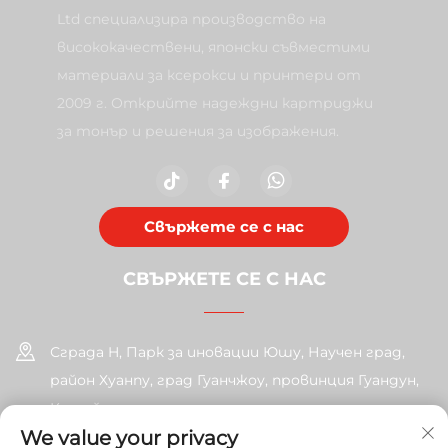
Ltd специализира производство на
висококачествени, японски съвместими
материали за ксерокси и принтери от
2009 г. Открийте надеждни картриджи
за тонър и решения за изображения.
Свържете се с нас
СВЪРЖЕТЕ СЕ С НАС
Сграда H, Парк за иновации Юшу, Научен град,
район Хуанпу, град Гуанчжоу, провинция Гуандун,
Китай
We value your privacy