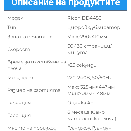
Описание на продуктите
Модел
Ricoh DD4450
Тип
Цифров дублиратор
Зона на печатане
Макс:290x410мм
60-130 страници/
Скорост
минута
Време за изготвяне на
<23 секунди
плоча
Мощност
220-240В, 50/60Hz
Макс:325мм×447мм
Размер на хартията
Мин:70мм×148мм
Гаранция
Оценка A+
6 месеца (Само
Гаранция
материнска плоча)
Място на произход
Гуанджоу, Гуандун