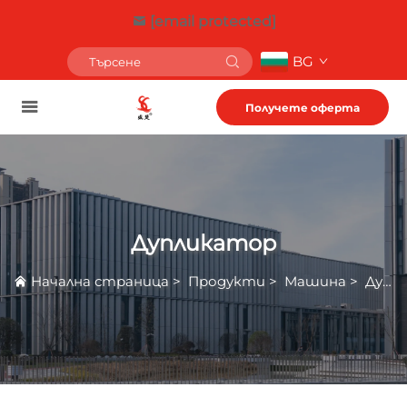
[email protected]
BG
Получете оферта
Дупликатор
Начална страница
>
Продукти
>
Машина
>
Дупликатор