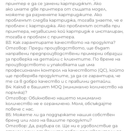
принтер е да се замени картриджът. Ако 
ако имате две принтера от същата модел, 
можете да разменяте картриджите. Ако 
проблемът следва картриджа, тогава знаете, че е 
проблем с картриджа. Ако проблемът остава при 
принтера, независимо кой картридж е инсталиран, 
тогава е проблем с принтера. 
В3: Как гарантирате качеството на продукта? 
Отговор: Преди производството, ще бъдат 
направени предпроизводствени примерни образци 
за проверка на детайли с клиентите. По време на 
производството и упаковката ще има 
професионален контрол на качеството (QC), който 
ще проверява продуктите, за да се гарантира, че 
те са в добро качество и с правилни детайли. 
В4: Какъв е вашият MOQ (минимално количество на 
поръчка)? 
Отговор: Обикновено нашето минимално 
количество не е ограничено. Моля, обсъждајте 
повече с нас. 
В5: Можете ли да поддържате нашия собствен 
бренд или лого на вашите продукти? 
Отговор: Да, разбира се. Ще ни е удоволствие да 