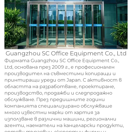
Guangzhou SC Office Equipment Co., Ltd
Фирмата Guangzhou SC Office Equipment Co.,
Ltd, основана през 2009 г., е професионален
производител на съвместими копиращи и
принтиращи уреди от Japan. С активност в
областта на разработване, проектиране,
производство, продажби и следпродажно
обслужване. През предишните години
компанията специализирано обслужваше
много известни марки от хартия за
използване в различни машини, регионални
агенти, наематели на канцеларски продукти,
оптови търговци, експортни фирми и