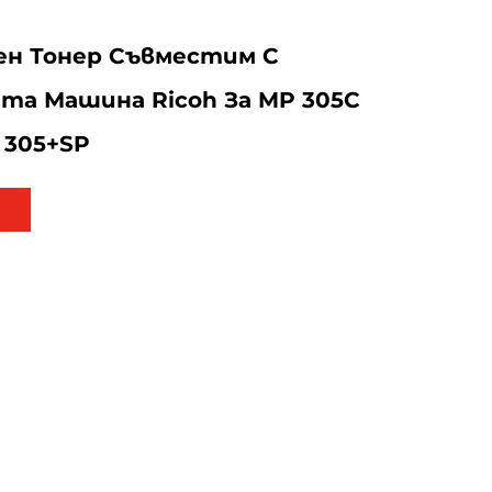
ен Тонер Съвместим С
та Машина Ricoh За MP 305C
 305+SP