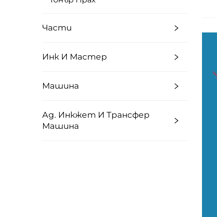
Части
Инк И Мастер
Машина
Ад. Инкжет И Трансфер
Машина