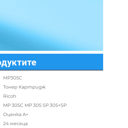
одуктите
MP305C
Тонер Картридж
Ricoh
MP 305C MP 305 SP 305+SP
Оценка A+
24 месеца