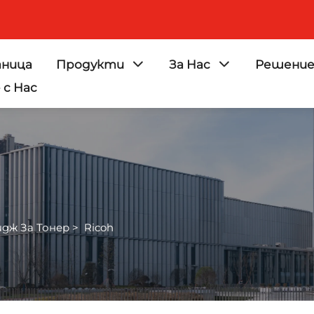
аница
Продукти
За Нас
Решени
с Нас
дж За Тонер
>
Ricoh