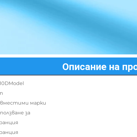
Описание на пр
10DModel
п
ъвместими марки
ползване за
ранция
ранция