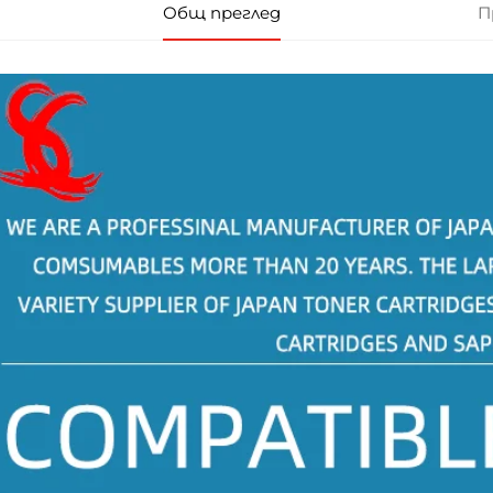
Общ преглед
П