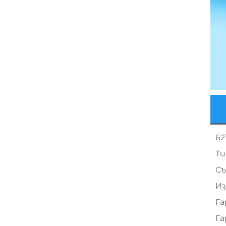
62
Ти
С
Из
Га
Га