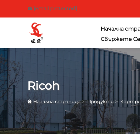
[email protected]
Начална стр
Свържете Се 
Ricoh
Начална страница
>
Продукти
>
Картри