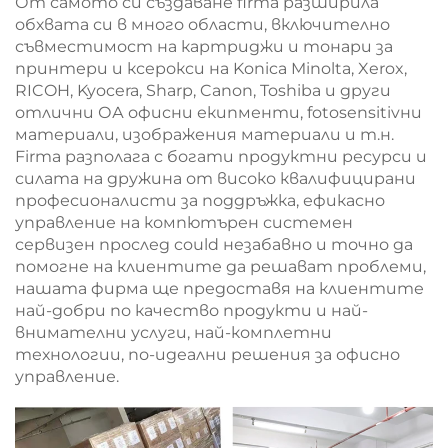
От самото си създаване firma разширила
обхвата си в много области, включително
съвместимост на картриджи и тонари за
принтери и ксерокси на Konica Minolta, Xerox,
RICOH, Kyocera, Sharp, Canon, Toshiba и други
отлични ОА офисни екипменти, fotosensitivни
материали, изображения материали и т.н.
Firma разполага с богати продуктни ресурси и
силата на дружина от високо квалифицирани
професионалисти за поддръжка, ефикасно
управление на компютърен системен
сервизен прослед could незабавно и точно да
помогне на клиентите да решават проблеми,
нашата фирма ще предоставя на клиентите
най-добри по качество продукти и най-
внимателни услуги, най-комплетни
технологии, по-идеални решения за офисно
управление.