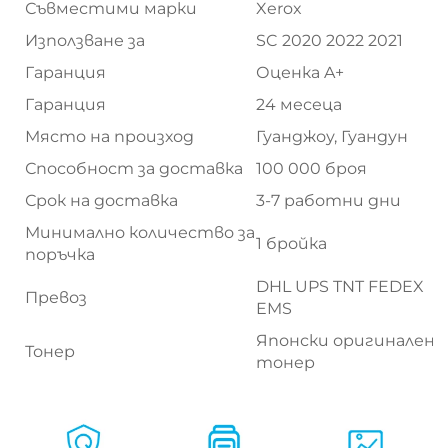
Съвместими марки
Xerox
Използване за
SC 2020 2022 2021
Гаранция
Оценка A+
Гаранция
24 месеца
Място на произход
Гуанджоу, Гуандун
Способност за доставка
100 000 броя
Срок на доставка
3-7 работни дни
Минимално количество за
1 бройка
поръчка
DHL UPS TNT FEDEX
Превоз
EMS
Японски оригинален
Тонер
тонер