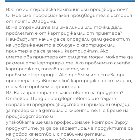
В: Сте ли търговска компания или производител? 
O: Ние сме професионален производител с история 
от почти 20 години. 
В: На страниците ми има линии или точки. Дали 
проблемът е от картриджa или от принтерa? 
Най-бързият начин да се определи дали дефектът 
на изображението е свързан с картридж или 
принтер е да се замени картриджът. Ако 
имате два принтера от същата модел, можете да 
размениете картриджите. Ако проблемът следва 
картриджът, тогава знаете, че е 
проблем с картридж. Ако проблемът остава при 
принтера, независимо кой картридж е инсталиран, 
тогава е проблем с принтера. 
В3: Как гарантирате качеството на продукта? 
Отговор: Преди производството ще бъдат 
направени предпроизводствени примерни образци 
за проверка на детайли с клиентите. По време на 
производството и 
упаковката ще има професионален контрол върху 
продуктите, за да се гарантира, че продуктите са 
на добро качество и с правилни детайли. 