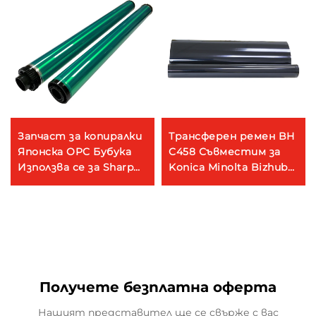
Запчаст за копиралки
Трансферен ремен BH
Японска OPC Бубука
C458 Съвместим за
Използва се за Sharp
Konica Minolta Bizhub
AR-
C284 C364 C454 C554
270/271/275/255/265/258/235/236/316/318/311/317/2048/26
C308 C368 C458 C558
Принтер Копиралка
C658 Устройства
Получете безплатна оферта
Нашият представител ще се свърже с вас