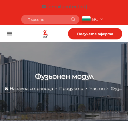
[email protected]
BG
Получете оферта
Фузьонен модул
Начална страница
>
Продукти
>
Части
>
Фузьонен модул