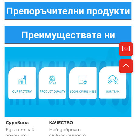
Препоръчителни продукти
Преимуществата ни
Суровина 
КАЧЕСТВО 
Една от най-
Най-добрият 
големите 
съвместимост 