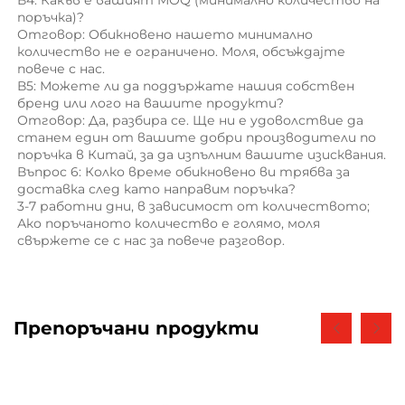
В4: Какъв е вашият MOQ (минимално количество на 
поръчка)? 
Отговор: Обикновено нашето минимално 
количество не е ограничено. Моля, обсъждајте 
повече с нас. 
В5: Можете ли да поддържате нашия собствен 
бренд или лого на вашите продукти? 
Отговор: Да, разбира се. Ще ни е удоволствие да 
станем един от вашите добри производители по 
поръчка в Китай, за да изпълним вашите изисквания. 
Въпрос 6: Колко време обикновено ви трябва за 
доставка след като направим поръчка? 
3-7 работни дни, в зависимост от количеството; 
Ако поръчаното количество е голямо, моля 
свържете се с нас за повече разговор. 
Препоръчани продукти