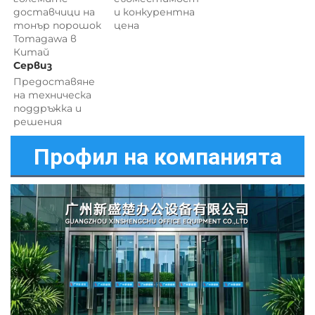
доставчици на 
и 
конкурентна 
тонър порошок 
цена 
Tomagawa в 
Китай 
Сервиз 
Предоставяне 
на техническа 
поддръжка и 
решения 
Профил на компанията