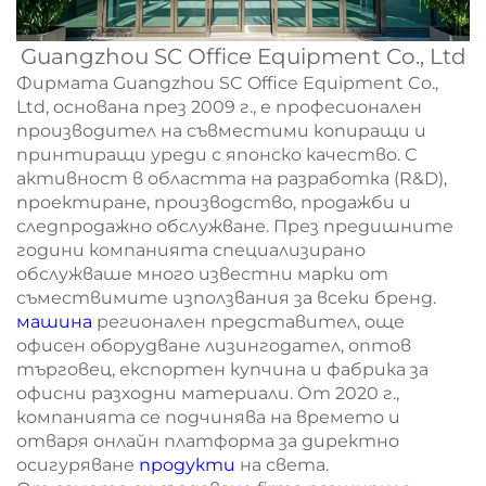
Guangzhou SC Office Equipment Co., Ltd
Фирмата Guangzhou SC Office Equipment Co.,
Ltd, основана през 2009 г., е професионален
производител на съвместими копиращи и
принтиращи уреди с японско качество. С
активност в областта на разработка (R&D),
проектиране, производство, продажби и
следпродажно обслужване. През предишните
години компанията специализирано
обслужваше много известни марки от
съмествимите използвания за всеки бренд.
машина
регионален представител, още
офисен оборудване лизингодател, оптов
търговец, експортен купчина и фабрика за
офисни разходни материали. От 2020 г.,
компанията се подчинява на времето и
отваря онлайн платформа за директно
осигуряване
продукти
на света.