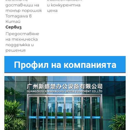
доставчици на 
и 
конкурентна 
тонър порошок 
цена 
Tomagawa в 
Китай 
Сервиз 
Предоставяне 
на техническа 
поддръжка и 
решения 
Профил на компанията