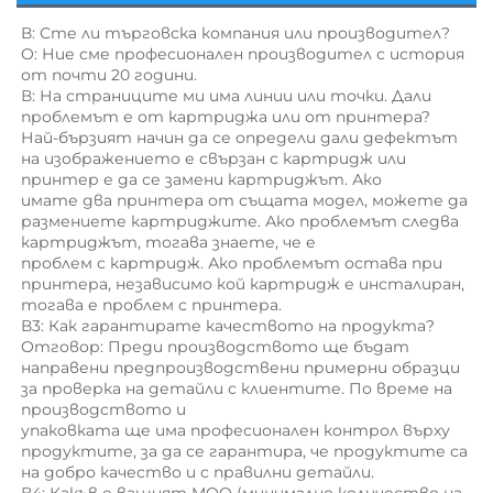
В: Сте ли търговска компания или производител? 
O: Ние сме професионален производител с история 
от почти 20 години. 
В: На страниците ми има линии или точки. Дали 
проблемът е от картриджa или от принтерa? 
Най-бързият начин да се определи дали дефектът 
на изображението е свързан с картридж или 
принтер е да се замени картриджът. Ако 
имате два принтера от същата модел, можете да 
размениете картриджите. Ако проблемът следва 
картриджът, тогава знаете, че е 
проблем с картридж. Ако проблемът остава при 
принтера, независимо кой картридж е инсталиран, 
тогава е проблем с принтера. 
В3: Как гарантирате качеството на продукта? 
Отговор: Преди производството ще бъдат 
направени предпроизводствени примерни образци 
за проверка на детайли с клиентите. По време на 
производството и 
упаковката ще има професионален контрол върху 
продуктите, за да се гарантира, че продуктите са 
на добро качество и с правилни детайли. 