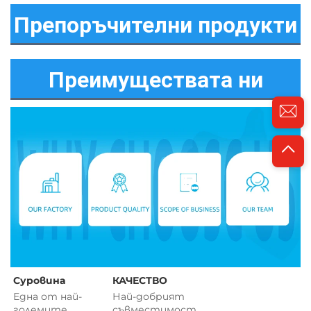
Препоръчителни продукти
Преимуществата ни
Суровина 
КАЧЕСТВО 
Една от най-
Най-добрият 
големите 
съвместимост 