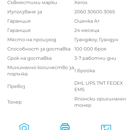
Съвместими марки
Xerox
Използване за
2060 30600 3065
Гаранция
Оценка A+
Гаранция
24 месеца
Място на произход
Гуанджоу, Гуандун
Способност за доставка
100 000 броя
Срок на доставка
3-7 работни дни
Минимално количество за
1 бройка
поръчка
DHL UPS TNT FEDEX
Превоз
EMS
Японски оригинален
Тонер
тонер