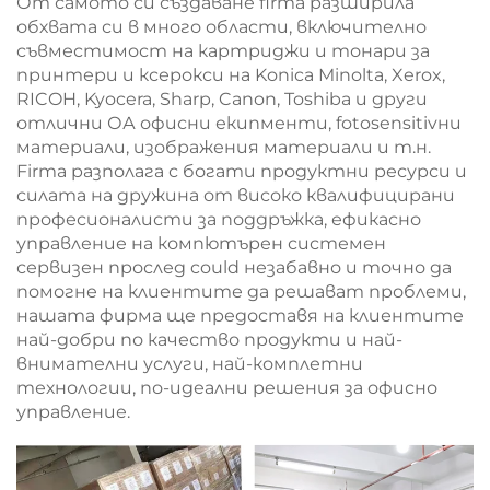
От самото си създаване firma разширила
обхвата си в много области, включително
съвместимост на картриджи и тонари за
принтери и ксерокси на Konica Minolta, Xerox,
RICOH, Kyocera, Sharp, Canon, Toshiba и други
отлични ОА офисни екипменти, fotosensitivни
материали, изображения материали и т.н.
Firma разполага с богати продуктни ресурси и
силата на дружина от високо квалифицирани
професионалисти за поддръжка, ефикасно
управление на компютърен системен
сервизен прослед could незабавно и точно да
помогне на клиентите да решават проблеми,
нашата фирма ще предоставя на клиентите
най-добри по качество продукти и най-
внимателни услуги, най-комплетни
технологии, по-идеални решения за офисно
управление.