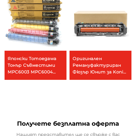
Японски Tomoegawa
Оригинален
Тонър Съвместими
Ремануфактуриран
MPC6003 MPC6004
Фюзър Юнит за Konica
Цвятен тонър
Minolta 552 652 554 654
картридж за Ricoh
754 558 658 758 808
MPC4503 MPC5503
659 Фюзър Асембли
MPC6003 MPC4504
Принтър Запчаст
MPC5504 MPC6004
Получете безплатна оферта
Нашият представител ще се свърже с вас