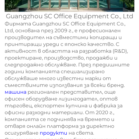
Guangzhou SC Office Equipment Co., Ltd
Фирмата Guangzhou SC Office Equipment Co.,
Ltd, основана през 2009 г., е професионален
производител на съвместими копиращи и
принтиращи уреди с японско качество. С
активност в областта на разработка (R&D),
проектиране, производство, продажби и
следпродажно обслужване. През предишните
години компанията специализирано
обслужваше много известни марки от
съмествимите използвания за всеки бренд.
машина
регионален представител, още
офисен оборудване лизингодател, оптов
търговец, експортен купчина и фабрика за
офисни разходни материали. От 2020 г.,
компанията се подчинява на времето и
отваря онлайн платформа за директно
осигуряване
продукти
на света.