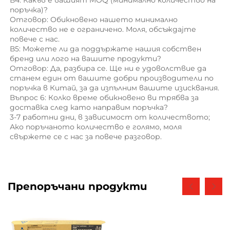
В4: Какъв е вашият MOQ (минимално количество на 
поръчка)? 
Отговор: Обикновено нашето минимално 
количество не е ограничено. Моля, обсъждајте 
повече с нас. 
В5: Можете ли да поддържате нашия собствен 
бренд или лого на вашите продукти? 
Отговор: Да, разбира се. Ще ни е удоволствие да 
станем един от вашите добри производители по 
поръчка в Китай, за да изпълним вашите изисквания. 
Въпрос 6: Колко време обикновено ви трябва за 
доставка след като направим поръчка? 
3-7 работни дни, в зависимост от количеството; 
Ако поръчаното количество е голямо, моля 
свържете се с нас за повече разговор. 
Препоръчани продукти