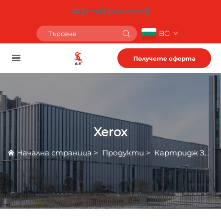
[email protected]
BG
Получете оферта
Xerox
Начална страница
>
Продукти
>
Картридж За Тонер