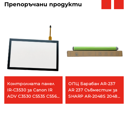
Препоръчани продукти
Контролната панел
ОПЦ Барабан AR-237
IR-C3530 за Canon IR
AR 237 Съвместим за
ADV C3530 C5535 C5560
SHARP AR-2048S 2048D
C5540 4545 4551 6555
2048N 2348D 2348N
6565 LCD Дотичен
2648N 3148N 3158N SF-
екран
S201 S261 Машини