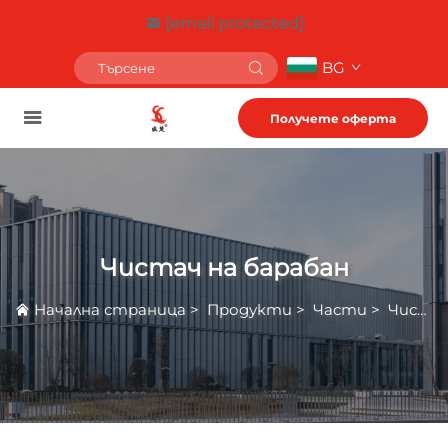
[email protected]
BG
Получете оферта
Чистач на барабан
Начална страница
>
Продукти
>
Части
>
Чистач на барабан