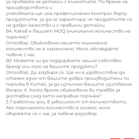
за проверка на детайли с клиентите. По време на 
производството и 
упаковката ще има професионален контрол върху 
продуктите, за да се гарантира, че продуктите са 
на добро качество и с правилни детайли. 
В4: Какъв е вашият MOQ (минимално количество на 
поръчка)? 
Отговор: Обикновено нашето минимално 
количество не е ограничено. Моля, обсъждајте 
повече с нас. 
В5: Можете ли да поддържате нашия собствен 
бренд или лого на вашите продукти? 
Отговор: Да, разбира се. Ще ни е удоволствие да 
станем един от вашите добри производители по 
поръчка в Китай, за да изпълним вашите изисквания. 
Въпрос 6: Колко време обикновено ви трябва за 
доставка след като направим поръчка? 
3-7 работни дни, в зависимост от количеството; 
Ако поръчаното количество е голямо, моля 
свържете се с нас за повече разговор. 