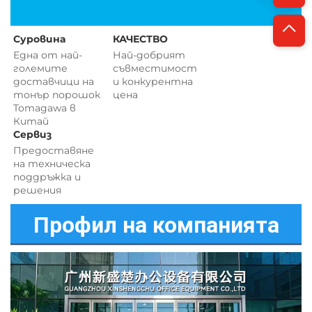
Суровина 
КАЧЕСТВО 
Една от най-
Най-добрият 
големите 
съвместимост 
доставчици на 
и 
конкурентна 
тонър порошок 
цена 
Tomagawa в 
Китай 
Сервиз 
Предоставяне 
на техническа 
поддръжка и 
решения 
Профил на компанията