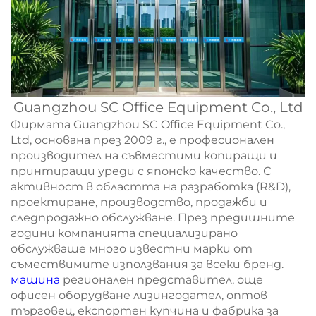
Guangzhou SC Office Equipment Co., Ltd
Фирмата Guangzhou SC Office Equipment Co.,
Ltd, основана през 2009 г., е професионален
производител на съвместими копиращи и
принтиращи уреди с японско качество. С
активност в областта на разработка (R&D),
проектиране, производство, продажби и
следпродажно обслужване. През предишните
години компанията специализирано
обслужваше много известни марки от
съмествимите използвания за всеки бренд.
машина
регионален представител, още
офисен оборудване лизингодател, оптов
търговец, експортен купчина и фабрика за