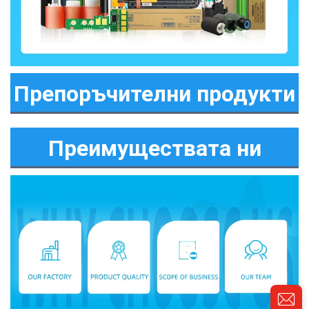
Препоръчителни продукти
Преимуществата ни