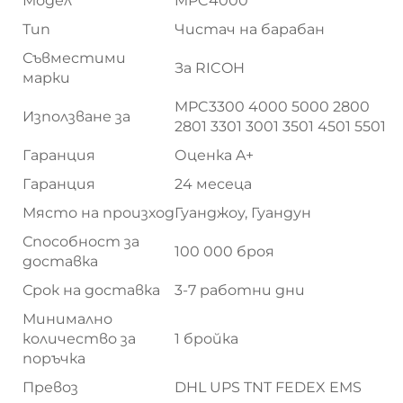
Модел
MPC4000
Тип
Чистач на барабан
Съвместими
За RICOH
марки
MPC3300 4000 5000 2800
Използване за
2801 3301 3001 3501 4501 5501
Гаранция
Оценка A+
Гаранция
24 месеца
Място на произход
Гуанджоу, Гуандун
Способност за
100 000 броя
доставка
Срок на доставка
3-7 работни дни
Минимално
количество за
1 бройка
поръчка
Превоз
DHL UPS TNT FEDEX EMS