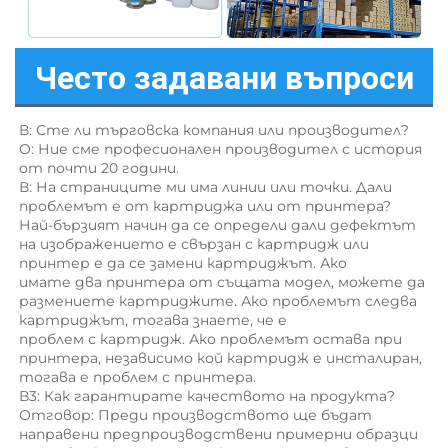
Често задавани въпроси
В: Сте ли търговска компания или производител? 
O: Ние сме професионален производител с история 
от почти 20 години. 
В: На страниците ми има линии или точки. Дали 
проблемът е от картриджa или от принтерa? 
Най-бързият начин да се определи дали дефектът 
на изображението е свързан с картридж или 
принтер е да се замени картриджът. Ако 
имате два принтера от същата модел, можете да 
размениете картриджите. Ако проблемът следва 
картриджът, тогава знаете, че е 
проблем с картридж. Ако проблемът остава при 
принтера, независимо кой картридж е инсталиран, 
тогава е проблем с принтера. 
В3: Как гарантирате качеството на продукта? 
Отговор: Преди производството ще бъдат 
направени предпроизводствени примерни образци 