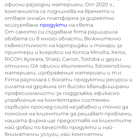
офисни разходни материали. От 2020 г.,
компанията се подчинява на времето и
отваря онлайн платформа за директно
осигуряване
продукти
на света.
От самото си създаване firma разширила
обхвата си в много области, включително
съвместимост на картриджи и тонари за
принтери и ксерокси на Konica Minolta, Xerox,
RICOH, Kyocera, Sharp, Canon, Toshiba и други
отлични ОА офисни екипменти, fotosensitivни
материали, изображения материали и т.н.
Firma разполага с богати продуктни ресурси и
силата на дружина от високо квалифицирани
професионалисти за поддръжка, ефикасно
управление на компютърен системен
сервизен прослед could незабавно и точно да
помогне на клиентите да решават проблеми,
нашата фирма ще предоставя на клиентите
най-добри по качество продукти и най-
внимателни услуги, най-комплетни