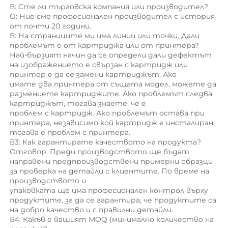
В: Сте ли търговска компания или производител? 
O: Ние сме професионален производител с история 
от почти 20 години. 
В: На страниците ми има линии или точки. Дали 
проблемът е от картриджa или от принтерa? 
Най-бързият начин да се определи дали дефектът 
на изображението е свързан с картридж или 
принтер е да се замени картриджът. Ако 
имате два принтера от същата модел, можете да 
размениете картриджите. Ако проблемът следва 
картриджът, тогава знаете, че е 
проблем с картридж. Ако проблемът остава при 
принтера, независимо кой картридж е инсталиран, 
тогава е проблем с принтера. 
В3: Как гарантирате качеството на продукта? 
Отговор: Преди производството ще бъдат 
направени предпроизводствени примерни образци 
за проверка на детайли с клиентите. По време на 
производството и 
упаковката ще има професионален контрол върху 
продуктите, за да се гарантира, че продуктите са 
на добро качество и с правилни детайли. 
В4: Какъв е вашият MOQ (минимално количество на 