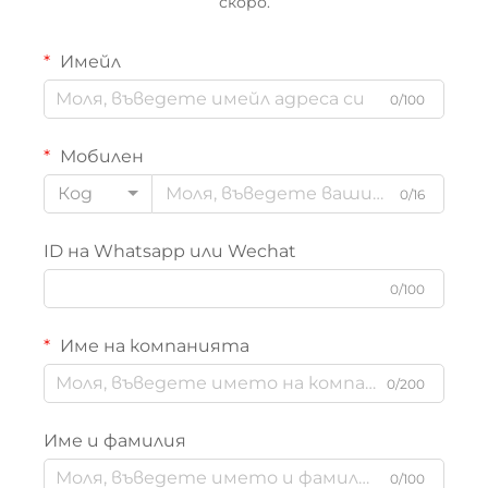
скоро.
Имейл
0/100
Мобилен
Код
0/16
ID на Whatsapp или Wechat
0/100
Име на компанията
0/200
Име и фамилия
0/100