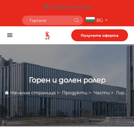
[email protected]
BG
Получете оферта
Горен и долен ролер
Начална страница
>
Продукти
>
Части
>
Горен и долен ролер