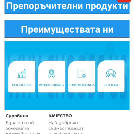
Препоръчителни продукти
Преимуществата ни
Суровина 
КАЧЕСТВО 
Една от най-
Най-добрият 
големите 
съвместимост 
доставчици на 
и 
конкурентна 