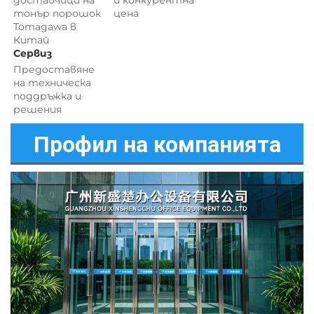
тонър порошок 
цена 
Tomagawa в 
Китай 
Сервиз 
Предоставяне 
на техническа 
поддръжка и 
решения 
Профил на компанията