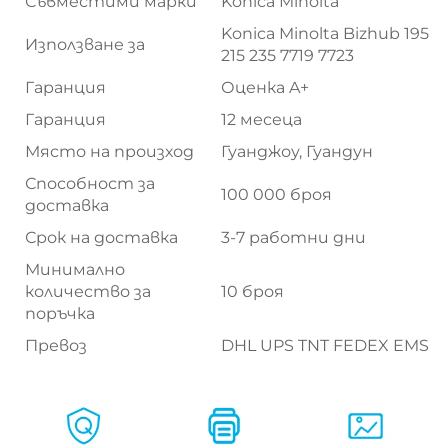
Съвместими марки
Konica Minolta
Konica Minolta Bizhub 195
Използване за
215 235 7719 7723
Гаранция
Оценка A+
Гаранция
12 месеца
Място на произход
Гуанджоу, Гуандун
Способност за
100 000 броя
доставка
Срок на доставка
3-7 работни дни
Минимално
количество за
10 броя
поръчка
Превоз
DHL UPS TNT FEDEX EMS