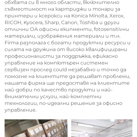
обхвата си в много области, включително
съвместимост на картриджи и тонари за
принтери и ксерокси на Konica Minolta, Xerox,
RICOH, Kyocera, Sharp, Canon, Toshiba и други
отлични ОА офисни екипменти, fotosensitivни
материали, изображения материали и т.н.
Firma разполага с богати продуктни ресурси и
силата на дружина от високо квалифицирани
професионалисти за поддръжка, ефикасно
управление на компютърен системен
сервизен прослед could незабавно и точно да
помогне на клиентите да решават проблеми,
нашата фирма ще предоставя на клиентите
най-добри по качество продукти и най-
внимателни услуги, най-комплетни
технологии, по-идеални решения за офисно
управление.