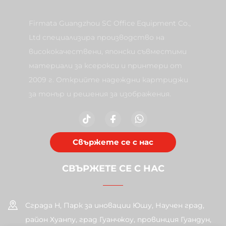
Firmata Guangzhou SC Office Equipment Co.,
Ltd специализира производство на
висококачествени, японски съвместими
материали за ксерокси и принтери от
2009 г. Открийте надеждни картриджи
за тонър и решения за изображения.
Свържете се с нас
СВЪРЖЕТЕ СЕ С НАС
Сграда H, Парк за иновации Юшу, Научен град,
район Хуанпу, град Гуанчжоу, провинция Гуандун,