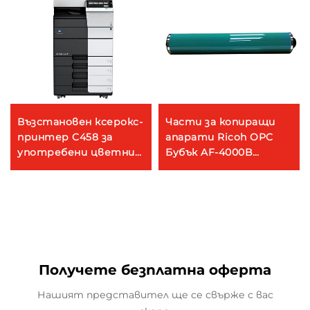
Възстановен ксерокс-
Части за копиращи
принтер C458 за
апарати Ricoh OPC
употребени цветни
Бубък AF-4000B
цифрови копиралки
Съвместими с Ricoh
Konica Minolta C458
Aficio MP4000 5000
4000B 5000B 4001
MP5001 5002 4001 4002
Копиращ апарат
Получете безплатна оферта
Нашият представител ще се свърже с вас