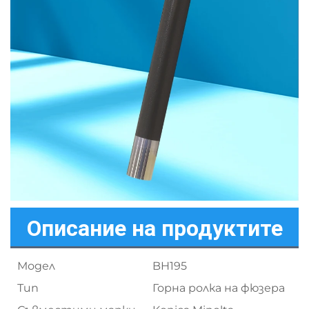
Описание на продуктите
Модел
BH195
Тип
Горна ролка на фюзера