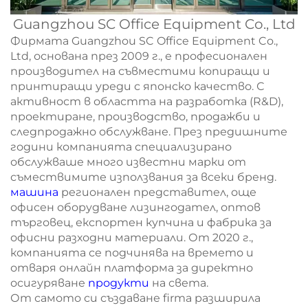
Guangzhou SC Office Equipment Co., Ltd
Фирмата Guangzhou SC Office Equipment Co.,
Ltd, основана през 2009 г., е професионален
производител на съвместими копиращи и
принтиращи уреди с японско качество. С
активност в областта на разработка (R&D),
проектиране, производство, продажби и
следпродажно обслужване. През предишните
години компанията специализирано
обслужваше много известни марки от
съмествимите използвания за всеки бренд.
машина
регионален представител, още
офисен оборудване лизингодател, оптов
търговец, експортен купчина и фабрика за
офисни разходни материали. От 2020 г.,
компанията се подчинява на времето и
отваря онлайн платформа за директно
осигуряване
продукти
на света.
От самото си създаване firma разширила