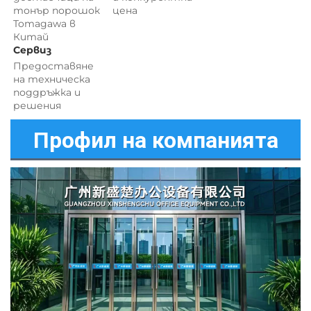
тонър порошок 
цена 
Tomagawa в 
Китай 
Сервиз 
Предоставяне 
на техническа 
поддръжка и 
решения 
Профил на компанията