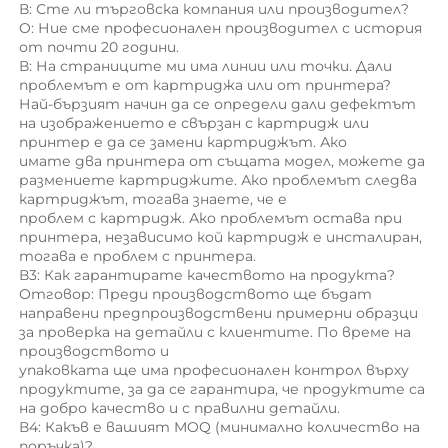
В: Сте ли търговска компания или производител? 
O: Ние сме професионален производител с история 
от почти 20 години. 
В: На страниците ми има линии или точки. Дали 
проблемът е от картриджa или от принтерa? 
Най-бързият начин да се определи дали дефектът 
на изображението е свързан с картридж или 
принтер е да се замени картриджът. Ако 
имате два принтера от същата модел, можете да 
размениете картриджите. Ако проблемът следва 
картриджът, тогава знаете, че е 
проблем с картридж. Ако проблемът остава при 
принтера, независимо кой картридж е инсталиран, 
тогава е проблем с принтера. 
В3: Как гарантирате качеството на продукта? 
Отговор: Преди производството ще бъдат 
направени предпроизводствени примерни образци 
за проверка на детайли с клиентите. По време на 
производството и 
упаковката ще има професионален контрол върху 
продуктите, за да се гарантира, че продуктите са 
на добро качество и с правилни детайли. 
В4: Какъв е вашият MOQ (минимално количество на 
поръчка)? 