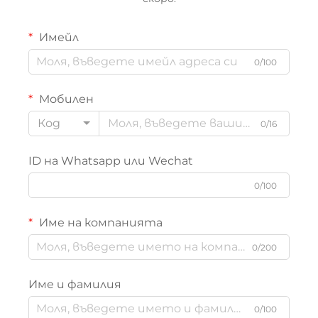
Имейл
0/100
Мобилен
Код
0/16
ID на Whatsapp или Wechat
0/100
Име на компанията
0/200
Име и фамилия
0/100