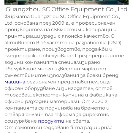
Guangzhou SC Office Equipment Co., Ltd
Фирмата Guangzhou SC Office Equipment Co.,
Ltd, основана през 2009 г., е професионален
производител на съвместими копиращи и
принтиращи уреди с японско качество. С
активност в областта на разработка (R&D),
проектиране, производство, продажби и
следпродажно обслужване. През предишните
години компанията специализирано
обслужваше много известни марки от
съмествимите използвания за всеки бренд.
машина
регионален представител, още
офисен оборудване лизингодател, оптов
търговец, експортен купчина и фабрика за
офисни разходни материали. От 2020 г.,
компанията се подчинява на времето и
отваря онлайн платформа за директно
осигуряване
продукти
на света.
От самото си създаване firma разширила