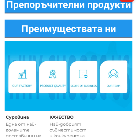
Препоръчителни продукти
Преимуществата ни
Суровина 
КАЧЕСТВО 
Една от най-
Най-добрият 
големите 
съвместимост 
доставчици на 
и 
конкурентна 