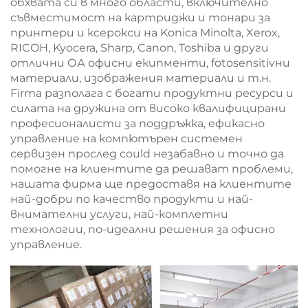
обхвата си в много области, включително
съвместимост на картриджи и тонари за
принтери и ксерокси на Konica Minolta, Xerox,
RICOH, Kyocera, Sharp, Canon, Toshiba и други
отлични ОА офисни екипменти, fotosensitivни
материали, изображения материали и т.н.
Firma разполага с богати продуктни ресурси и
силата на дружина от високо квалифицирани
професионалисти за поддръжка, ефикасно
управление на компютърен системен
сервизен прослед could незабавно и точно да
помогне на клиентите да решават проблеми,
нашата фирма ще предоставя на клиентите
най-добри по качество продукти и най-
внимателни услуги, най-комплетни
технологии, по-идеални решения за офисно
управление.