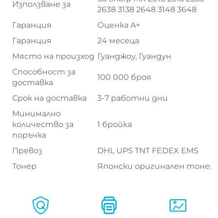
Използване за
2638 3138 2648 3148 3648
Гаранция
Оценка A+
Гаранция
24 месеца
Място на произход
Гуанджоу, Гуандун
Способност за
100 000 броя
доставка
Срок на доставка
3-7 работни дни
Минимално
количество за
1 бройка
поръчка
Превоз
DHL UPS TNT FEDEX EMS
Тонер
Японски оригинален тонер