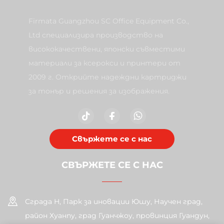
Firmata Guangzhou SC Office Equipment Co.,
Ltd специализира производство на
висококачествени, японски съвместими
материали за ксерокси и принтери от
2009 г. Открийте надеждни картриджи
за тонър и решения за изображения.
Свържете се с нас
СВЪРЖЕТЕ СЕ С НАС
Сграда H, Парк за иновации Юшу, Научен град,
район Хуанпу, град Гуанчжоу, провинция Гуандун,