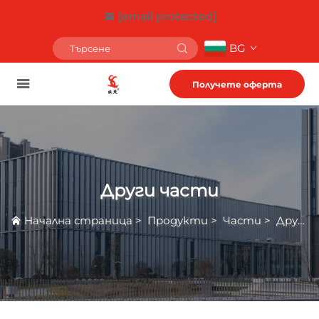
[email protected]
BG
Получете оферта
Други части
Начална страница
>
Продукти
>
Части
>
Други части