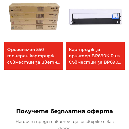
Оригинален 550
Картридж за
тонерен картридж
принтер BP690K Plus
съвместим за цветни
Съвместим за BP690
550 560 570 с чип
KIII BP69OK BP880K
006R01527 копиращи
BP690K PLUS 6900K
принтери
Черен картридж
Получете безплатна оферта
Нашият представител ще се свърже с вас
скоро.