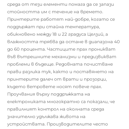
среда от тези елементи помага да се запази
стойността им с течение на времето.
Принтерите работят най-добре, когато се
поддържат при стайна температура,
обикновено между 18 и 22 градуса Целзий, а
влажността трябва да остане в диапазона 40
до 60 процента. Частиците прах проникват
във вътрешните механизми и предизвикват
проблеми в бъдеще. Редовната почистване
прави разлика тук, както и поставянето на
принтерите далеч от врати и прозорци,
където ветровете носят повече прах.
Проучвания върху поддръжката на
електрониката многократно са показали, че
правилният контрол на околната среда
значително удължава живота на
устройствата. Производителите често