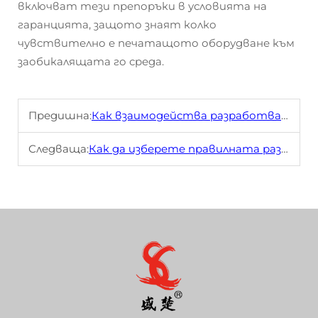
включват тези препоръки в условията на
гаранцията, защото знаят колко
чувствително е печатащото оборудване към
заобикалящата го среда.
Предишна:
Как взаимодейства разработващият модул с барабана и тонъра в ксерокса?
Следваща:
Как да изберете правилната разработна единица за различни марки ксерокси?