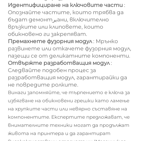
Идентифициране на ключовите части
:
Опознайте частите, които трябва да
бъдат демонтيرани, включително
връзките или клиповете, които
обикновено ги закрепяват.
Премахнете фузорния модул
: Мрънко
развинете или откачете фузорния модул,
пазещи се от деликатните компоненти.
Отвържте разработващия модул
:
Следвайте подобен процес за
разработващия модул, гарантирайки да
не повредите ролките.
Винаги запомняйте, че търпението е ключа за
избягване на обикновени грешки като ламење
на хрупките части или невярно съставяне на
компонентите. Експертите предложават, че
внимателните техники могат да продължат
живота на принтера и да гарантират