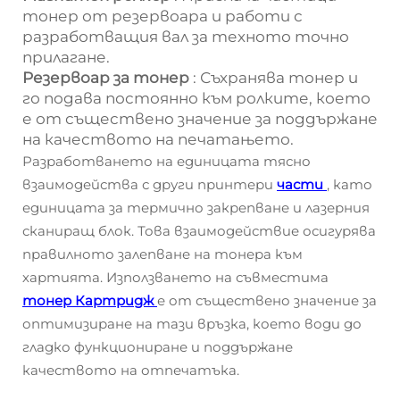
тонер от резервоара и работи с
разработващия вал за техното точно
прилагане.
Резервоар за тонер
: Съхранява тонер и
го подава постоянно към ролките, което
е от съществено значение за поддържане
на качеството на печатањето.
Разработването на единицата тясно
взаимодейства с други принтери
части
, като
единицата за термично закрепване и лазерния
сканиращ блок. Това взаимодействие осигурява
правилното залепване на тонера към
хартията. Използването на съвместима
тонер Картридж
е от съществено значение за
оптимизиране на тази връзка, което води до
гладко функциониране и поддържане
качеството на отпечатъка.