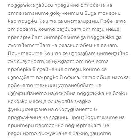
поддръжка зависи предимно от обема на
отпечатаните документи и вида тонерни
картриджи, които са инсталирани. Повечето
от хората, които разбират от тези неща,
препоръчват интервалите за поддръжка да
съответстват на реалния обем на печат.
Принтерите, които се използват интензивно,
със сигурност се нуждаят от по-честа
проверка в сравнение с тези, които се
използват по-рядко в офиса. Като обща насока,
повечето техници установяват, че
извършването на основна поддръжка на всеки
няколко месеца осигурява гладко
функциониране на оборудването в
продължение на години. Производителите на
принтери постоянно подчертават, че
редовното обслужване е важно, защото