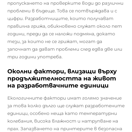
пропускането на проверките води до различни
проблеми в бъдеще. Това се потвърждава и с
цифри. Разработчиците, които получават
правилна грижа, обикновено служат около пет
години, преди да се наложи подмяна, докато
тези, за които не се грижат, могат да
започнат да дават проблеми след едва две или
три години употреба.
Околни фактори, влизащи върху
продължителността на живот
на разработвачните единици
Екологичните фактори имат голямо значение
за това колко дълго ще служат разработените
единици, особено неща като температурни
колебания, висока влажност и натрупване на
прах. Запазването на принтерите в безопасна