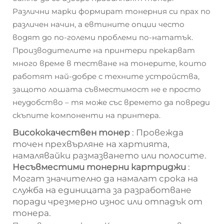
Различни марки формират тонерния си прах по
различен начин, а евтините опции често
водят до по-големи проблеми по-нататък.
Производителите на принтери прекарват
много време в тестване на тонерите, които
работят най-добре с техните устройства,
защото лошата съвместимост не е просто
неудобство – тя може със времето да повреди
скъпите компоненти на принтера.
Висококачествен тонер
: Провежда
точен прехвърляне на хартията,
намалявайки размазването или полосите.
Несъвместими тонерни картриджи
:
Могат значително да намалат срока на
служба на единицата за разработване
поради чрезмерно износ или отпадък от
тонера.