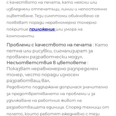
с качеството на печата, като неясни или
избледнели отпечатъци, линии и непостоянно
оцветяване. Тези симптоми обикновено се
появяват поради неравномерно тонерно
покритие
приложение
или умора на
компоненти.
Проблеми с качеството на печата
: Като
петна или рисувки, сигнализират за
провален разработчески модул.
Несъответствия в цветовете
:
Показват неравномерно разпределен
тонер, често поради износен
разработващ вал.
Редовното поддържане допринася значително
за предотвратяването на проблеми и за
удължаване на работния живот на
разработващата единица. Според техници от
полето, които работят ежедневно с тези