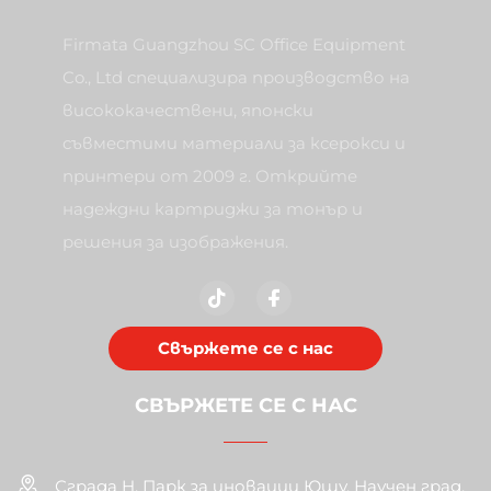
Firmata Guangzhou SC Office Equipment
Co., Ltd специализира производство на
висококачествени, японски
съвместими материали за ксерокси и
принтери от 2009 г. Открийте
надеждни картриджи за тонър и
решения за изображения.
Свържете се с нас
СВЪРЖЕТЕ СЕ С НАС
Сграда H, Парк за иновации Юшу, Научен град,