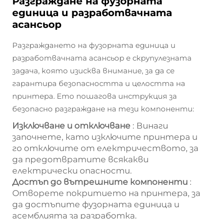
Разграждане на фузорната
единица и разработвачната
асансьор
Разграждането на фузорната единица и
разработвачната асансьор е скрупулезната
задача, която изисква внимание, за да се
гарантира безопасността и целостта на
принтера. Ето пошагова инструкция за
безопасно разграждане на тези компоненти:
Изключване и отключване
: Винаги
започнете, като изключите принтера и
го отключите от електричеството, за
да предотвратите всякакви
електрически опасности.
Достъп до вътрешните компоненти
:
Отворете покритието на принтера, за
да достъпите фузорната единица и
асемблията за разработка.