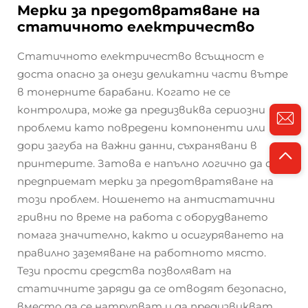
Мерки за предотвратяване на
статичното електричество
Статичното електричество всъщност е
доста опасно за онези деликатни части вътре
в тонерните барабани. Когато не се
контролира, може да предизвиква сериозни
проблеми като повредени компоненти или
дори загуба на важни данни, съхранявани в
принтерите. Затова е напълно логично да се
предприемат мерки за предотвратяване на
този проблем. Ношенето на антистатични
гривни по време на работа с оборудването
помага значително, както и осигуряването на
правилно заземяване на работното място.
Тези прости средства позволяват на
статичните заряди да се отводят безопасно,
вместо да се натрупват и да предизвикват