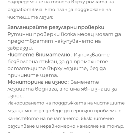
разпределение на тонера върху ролката на
разработвача. Ето план за поддържане на
чистещите лезия:
Запланирайте регуларни проверки
:
Рутинни проверки всяка месец могат да
предотвратят накупуването на
забразди.
Чистете внимателно
: Използвайте
безволсена тъкан, за да премахнете
остатъците върху лезиите, без да
причините щета.
Мониторинг на износ
: Заменете
лезицата веднага, ако има явни знаци за
износ.
Игнорирането на поддръжката на чистящите
лезици може да доведе до сериозни проблеми с
качеството на печатането, включително
разсипване и неравномерно нанасяне на тонър.