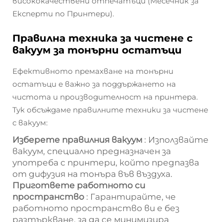
висококачествени отпечатъци (Месечник за
Експерти по Принтери).
Правилна техника за чистене с
вакуум за тонърни остатъци
Ефективното премахване на тонърни
остатъци е важно за поддържането на
чистота и производителност на принтера.
Тук обсъждаме правилните техники за чистене
с вакуум:
Изберете правилния вакуум
: Използвайте
вакуум, специално предназначен за
употреба с принтери, който предпазва
от дифузия на тонъра във въздуха.
Пригответе работното си
пространство
: Гарантирайте, че
работното пространство ви е без
разтъркване, за да се минимизира