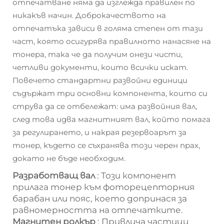
отпечатване няма да изглежда правилен по
никакъв начин. Доброкачеството на
отпечатъка зависи в голяма степен от тази
част, която осигурява правилното нанасяне на
тонера, така че да получим онези чисти,
четливи документи, които всички искат.
Повечето стандартни развойни единици
съдържат три основни компонента, които си
струва да се отбележат: има развойния вал,
след това идва магнитният вал, който помага
за регулирането, и накрая резервоарът за
тонер, където се съхранява този черен прах,
докато не бъде необходим.
Разработващ вал
: Този компонент
прилага тонер към фоторецепторния
барабан или пояс, което допринася за
равномерността на отпечатките.
Магнитен ролкър
: Привлича частици