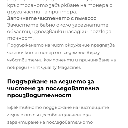
кръстосаното забъркване на тонера с
други части на принтера.
Започнете чистенето с пылесос
:
Зачистете бавно около засегнатите
области, използвайки насадки- nozzle за
точност.
Поддържането на чист окружение предпазва
честичките тонер от седемене върху
чувствителни компоненти и причиняване на
повреди (Print Quality Magazine).
Поддържане на лезието за
чистене за последователна
производителност
Ефективното поддържане на чистещите
лезия е от съществено значение за
гарантиране на последователното