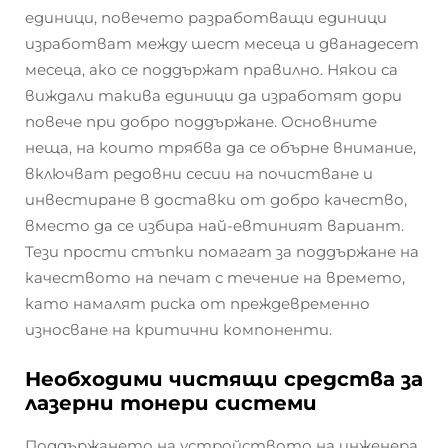
единици, повечето разработващи единици
изработват между шест месеца и дванадесет
месеца, ако се поддържат правилно. Някои са
виждали такива единици да изработят дори
повече при добро поддържане. Основните
неща, на които трябва да се обърне внимание,
включват редовни сесии на почистване и
инвестиране в доставки от добро качество,
вместо да се избира най-евтиният вариант.
Тези прости стъпки помагат за поддържане на
качеството на печат с течение на времето,
като намалят риска от преждевременно
износване на критични компоненти.
Необходими чистящи средства за
лазерни тонери системи
Поддържането на устройството на инженера