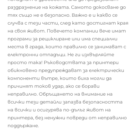
раздразнение на кожата. Самото докосване до
тях също не е безопасно. Важно е и какво се
случва с тези части, след като достигнат края
на своя живот. Повечето компании вече имат
програми за рециклиране или има специални
места в града, които правилно се занимават с
електронни отпадъци. Не ги изхвърляйте
просто така! Ръководствата за принтери
обикновено предупреждават за електрически
компоненти вътре, които биха могли да
причинят токов удар, ако се борави
неправилно. Обръщането на внимание на
всички тези детайли запазва безопасността
на всички и осигурява по-дълъг живот на
принтера, без ненужни повреди от неправилно
поддържане.