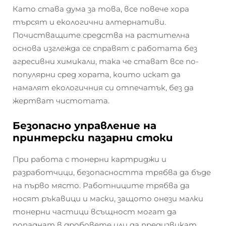
Като става дума за това, все повече хора
търсят и екологични алтернативи.
Почистващите средства на растителна
основа изглежда се справят с работата без
агресивни химикали, така че стават все по-
популярни сред хората, които искат да
намалят екологичния си отпечатък, без да
жертват чистотата.
Безопасно управление на
принтерски пазарни стоки
При работа с тонерни картриджи и
разработчици, безопасността трябва да бъде
на първо място. Работниците трябва да
носят ръкавици и маски, защото онези малки
тонерни частици всъщност могат да
попаднат в дробовете или да предизвикат