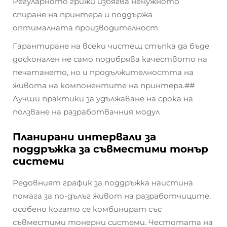
Регуларното грижи избягва ненужното
спиране на принтера и поддържа
оптималната производителност.
Гарантиране на всеки чистещ стъпка да бъде
досконален не само подобрява качеството на
печатането, но и продължителността на
живота на компонентите на принтера.##
Лучши практики за удължаване на срока на
ползване на разработвачния модул
Планирани интервали за
поддръжка за съвместими тонър
системи
Редовният график за поддръжка наистина
помага за по-дълъг живот на разработчиците,
особено когато се комбинират със
съвместими тонерни системи. Честотата на