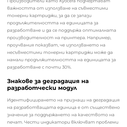
Производители като Kyocera подчертават
важността от използване на съвместими
тонерни картриджи, за да се запази
продължителността на единицата за
разработване и да се поддържа оптималната
производителност на принтера. Например,
проучвания показват, че използването на
несъвместими тонерни картриджи може да
намали продължителността на единицата за
разработване с почти 30%.
Знакове за деградация на
разработчески модул
Идентифицирането на признаци на деградация
на разработващата единица е от съществено
значение за поддържането на качеството на
печат. Чести индикатори включват проблеми