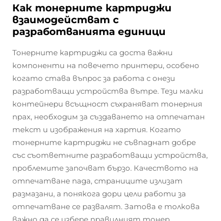
Как тонерните картриджи
взаимодействат с
разработванията единици
Тонерните картриджи са доста важни
компоненти на повечето принтери, особено
когато става въпрос за работа с онези
разработващи устройства вътре. Тези малки
контейнери всъщност съхраняват тонерния
прах, необходим за създаването на отпечатан
текст и изображения на хартия. Когато
тонерните картриджи не съвпаднат добре
със съответните разработващи устройства,
проблемите започват бързо. Качеството на
отпечатване пада, страниците излизат
размазани, а понякога дори цели работи за
отпечатване се развалят. Затова е толкова
важно да се избере правилният тонер.