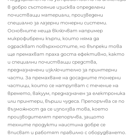
в добро състояние изисква определени
почистващи материали, произведени
специално за лазерни тонерни системи.
Основните неща включват например
микрофибрени кърпи, които няма да
одраскват повърхностите, но въпреки това
ще премахват праха доста ефективно, както
и специални почистващи средства,
предназначени изключително за принтерни
части. За премахване на досадните тонерни
частици, които се натрупват с течение на
времето, вакуум, предназначен за електроника
или принтери, върши чудеса. Препоръчва се по
възможност да се използва това, което
производителят препоръчва, защото
техните продукти наистина добре се
вписват и работят правилно с оборудването.