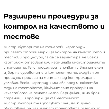
Разширени процедури за
контрол на качеството и
тестове
Дистрибуторите на тонерови картриджи
прилагат строги мерки за контрол на качеството и
тестови процедури, за да се гарантира, че всеки
картридж отговаря или надминава индустриалните
стандарти. Тези процедури започват с внимателен
избор на суровините и компонентите, следван от
прецизни процеси на монтаж под контролирани
условия. Всеки картридж минава през множество
фази на тестовете, включително проверки на
качеството на печатањето, верификация на броя
страници и проверки за съвместимост.
Дистрибуторите използват специализирано
оборудване, за да измерят тонеровата плътност,