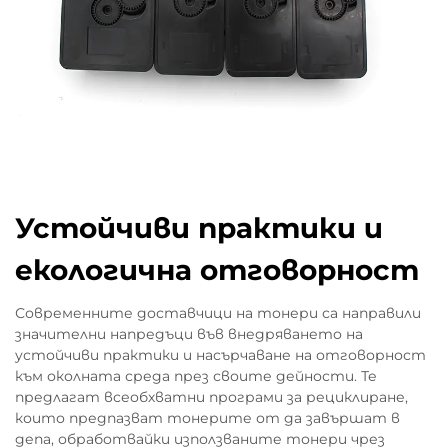
Устойчиви практики и
екологична отговорност
Современните доставчици на тонери са направили
значителни напредъци във внедряването на
устойчиви практики и насърчаване на отговорност
към околната среда през своите дейности. Те
предлагат всеобхватни програми за рециклиране,
които предпазват тонерите от да завършат в
депа, обработвайки използваните тонери чрез