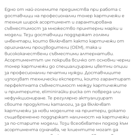
Едно от най-големите предимства при работа с
доставчици на професионални тонер картичежи е
техния широк асортимент и гарантирована
съвместимост за множество принтерни марки и
модели. Тези доставчици поддържат голями
инвентари, които включват както картичежи от
оригинални производители (OEM), така и
висококачествени съвместими алтернативи.
Асортиментът им покрива всичко от основни черни
тонер картичежи до специализирани цветни опции
за професионални печатни нужди. Доставчиците
използват технически експерти, които гарантират
перфектната съвместимост между картичежите
и принтерите, eliminirайки риска от повреда или
нефункциониране. Те регулярно актуализират
своите продуктни каталоги, за да включват
картичежи за нови моделите на принтери, докато
същевременно поддържат наличност на картичежи
за по-старите модели. Този всеобхватен подход към
асортимента означава, че клиентите могат да