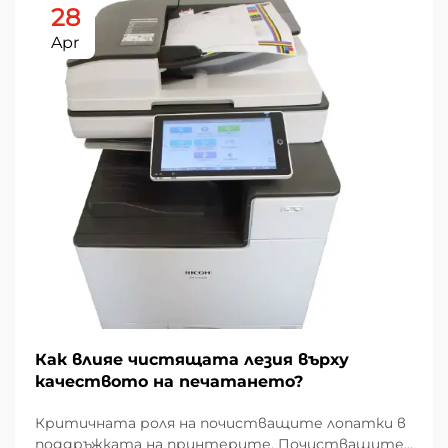
28
Apr
Как влияе чистящата лезия върху
качеството на печатането?
Критичната роля на почистващите лопатки в
поддръжката на принтерите. Почистващите