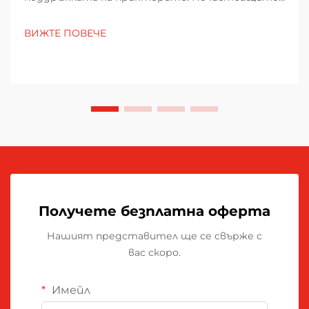
лопатки за принтери играят важна роля за
гладкото им функциониране, като
ВИЖТЕ ПОВЕЧЕ
отстраняват излишния тонер от тонерните
барабани. Без тях тонерът се натрупва с
течение на времето и започва да влияе върху...
Получете безплатна оферта
Нашият представител ще се свърже с
вас скоро.
Имейл