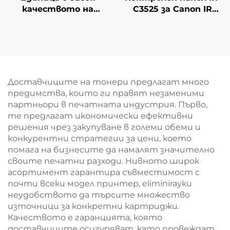
качеството на
C3525 за Canon IR
барабан DR313 за
ADV C3530 C3525
Konica Minolta Bizhub
C3235 C3520 LCD
C258 C308 C368 C458
Екран сензорен
C558 C658 Копирални
панел
запчастни елементи
Изображение
Доставчиците на тонери предлагат много
Единица
предимства, които ги правят незаменими
партньори в печатната индустрия. Първо,
те предлагат икономически ефективни
решения чрез закупуване в големи обеми и
конкурентни стратегии за цени, което
помага на бизнесите да намалят значително
своите печатни разходи. Нивното широк
асортимент гарантира съвместимост с
почти всеки модел принтер, eliminirayки
неудобството да търсите множество
източници за конкретни картриджи.
Качеството е гаранцията, която
доставчиците осигуряват, като провеждат