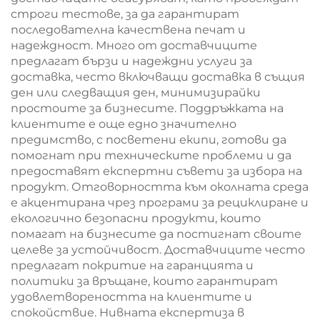
строги тестове, за да гарантират
последователна качествена печат и
надеждност. Много от доставчиците
предлагат бързи и надеждни услуги за
доставка, често включващи доставка в същия
ден или следващия ден, минимизирайки
простоите за бизнесите. Поддръжката на
клиентите е още едно значително
предимство, с посветени екипи, готови да
помогнат при техническите проблеми и да
предоставят експертни съвети за избора на
продукт. Отговорността към околната среда
е акцентирана чрез програми за рециклиране и
екологично безопасни продукти, които
помагат на бизнесите да постигнат своите
целеве за устойчивост. Доставчиците често
предлагат покритие на гаранцията и
политики за връщане, които гарантират
удовлетвореността на клиентите и
спокойствие. Нивната експертиза в