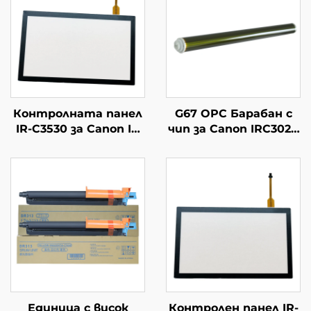
Контролната панел
G67 OPC Барабан с
IR-C3530 за Canon IR
чип за Canon IRC3020
ADV C3530 C5535
3025 3025i IRC3120L
C5560 C5540 4545
3125 3125i IR ADVANCE
4551 6555 6565 LCD
C3320 3320L 3320i
Дотичен екран
3325i 3330i CET5225
Единица с висок
Контролен панел IR-