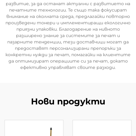
развитие, за да останат актуални с развитието на
печатните технологии. Те също така фокусират
внимание на околната среда, предлагайки повторно
произведени тонери и имплементиращи екологично
приязни упаковки. Благодарение на нивното
разширено знание за системите за печат и
пазарните тенденции, тези доставчици могат да
предоставят персонализирани препоръки за
конкретни нужди за печат, помагайки на клиентите
да оптимизират операциите си за печат, докато
ефективно управляват своите разходи.
Нови продукти