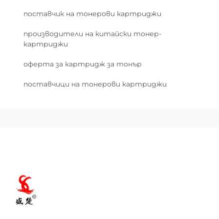
поставчик на тонерови картриджи
производители на китайски тонер-
картриджи
оферта за картридж за тонър
поставчици на тонерови картриджи