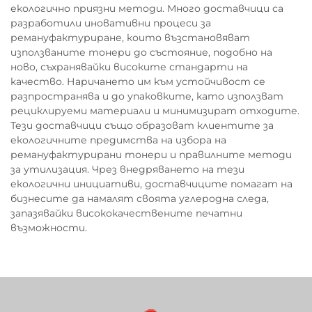
екологично приязни методи. Много доставчици са
разработили иновативни процеси за
ремануфактуриране, които възстановяват
използваните тонери до състояние, подобно на
ново, съхранявайки високите стандарти на
качество. Наричането им към устойчивост се
разпространява и до упаковките, като използват
рециклируеми материали и минимизират отходите.
Тези доставчици също образоват клиентите за
екологичните предимства на избора на
ремануфактурирани тонери и правилните методи
за утилизация. Чрез внедряването на тези
екологични инициативи, доставчиците помагат на
бизнесите да намалят своята углеродна следа,
запазявайки висококачествените печатни
възможности.