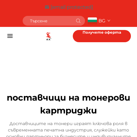
[email protected]
BG
Получете оферта
поставчици на тонерови
картриджи
Доставчиците на тонери играят ключова роля в
съвременната печатна индустрия, служейки като
основни партньори за бизнесите и индивидуалните