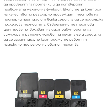
да проверят за протечки и да потвърдят
правилната механична функция. Екипите за контрол
на качеството регуларно провеждат тестове на
примерни партиди от всяка серия, за да се поддържа
последователността. Съвременните тестови
центрове позволяват на дистрибуторите да
симулират различни условия за печатање и среди, за
да се гарантира, че картриджите работят
надеждно при различни обстоятелства.