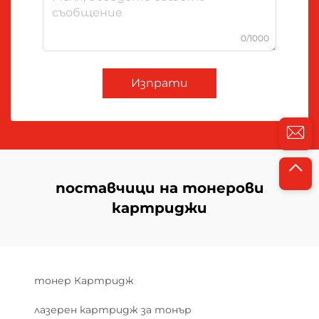
0/1000
Изпрати
поставчици на тонерови
картриджи
тонер Картридж
лазерен картридж за тонър