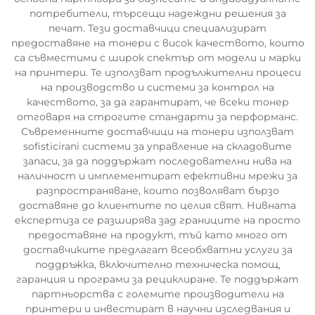
потребители, търсещи надеждни решения за
печат. Тези доставчици специализират
предоставяне на тонери с висок качеството, които
са съвместими с широк спектър от модели и марки
на принтери. Те използват продължителни процеси
на производство и системи за контрол на
качеството, за да гарантират, че всеки тонер
отговаря на строгите стандарти за перформанс.
Съвременните доставчици на тонери използват
sofisticirani системи за управление на складовите
запаси, за да поддържат последователни нива на
наличност и имплементират ефективни мрежи за
разпространяване, които позволяват бързо
доставяне до клиентите по целия свят. Нивната
експертиза се разширява зад границите на просто
предоставяне на продукт, тъй като много от
доставчиките предлагат всеобхватни услуги за
поддръжка, включително техническа помощ,
гаранция и програми за рециклиране. Те поддържат
партньорства с големите производители на
принтери и инвестират в научни изследвания и