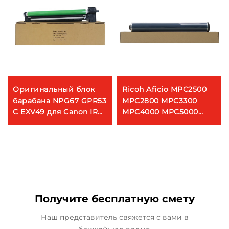
Оригинальный блок
Ricoh Aficio MPC2500
барабана NPG67 GPR53
MPC2800 MPC3300
C EXV49 для Canon IR
MPC4000 MPC5000
C3020 C3025 C3320
MPC3500 MPC4500
C3325 C3520 C3025i
OPC Барабан OEM
C3330
Синий цвет
Получите бесплатную смету
Наш представитель свяжется с вами в