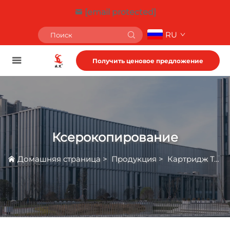
[email protected]
RU
Получить ценовое предложение
Ксерокопирование
Домашняя страница
>
Продукция
>
Картридж Тонера