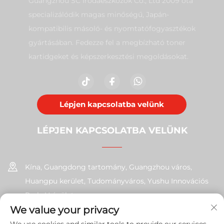
Guangzhou SC Irodaeszközök Co., Ltd 2009 óta
specializálódik magas minőségű, Japán-
kompatibilis másoló- és nyomtatófogyasztékok
gyártásában. Fedezze fel a megbízható toner
kartidgeket és képszerkesztési megoldásokat.
Lépjen kapcsolatba velünk
LÉPJEN KAPCSOLATBA VELÜNK
Kína, Guangdong tartomány, Guangzhou város,
Huangpu kerület, Tudományváros, Yushu Innovációs
Park, H épület
We value your privacy
+86-17585526413