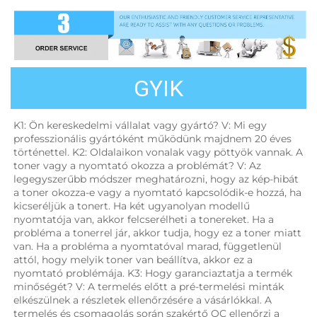
GYIK
K1: Ön kereskedelmi vállalat vagy gyártó? V: Mi egy 
professzionális gyártóként működünk majdnem 20 éves 
történettel. K2: Oldalaikon vonalak vagy pöttyök vannak. A 
toner vagy a nyomtató okozza a problémát? V: Az 
legegyszerűbb módszer meghatározni, hogy az kép-hibát 
a toner okozza-e vagy a nyomtató kapcsolódik-e hozzá, ha 
kicseréljük a tonert. Ha két ugyanolyan modellű 
nyomtatója van, akkor felcserélheti a tonereket. Ha a 
probléma a tonerrel jár, akkor tudja, hogy ez a toner miatt 
van. Ha a probléma a nyomtatóval marad, függetlenül 
attól, hogy melyik toner van beállítva, akkor ez a 
nyomtató problémája. K3: Hogy garanciaztatja a termék 
minőségét? V: A termelés előtt a pré-termelési minták 
elkészülnek a részletek ellenőrzésére a vásárlókkal. A 
termelés és csomagolás során szakértő QC ellenőrzi a 