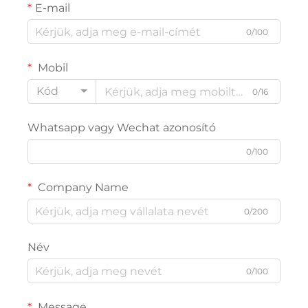
E-mail
0/100
Mobil
Kód
0/16
Whatsapp vagy Wechat azonosító
0/100
Company Name
0/200
Név
0/100
Message