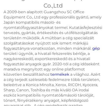
Co.,Ltd
A 2009-ben alapított Guangzhou SC Office
Equipment Co., Ltd egy professionális gyártó, amely
Japán kompatibilis másoló- és
nyomtatófogyasztányokat termel. Kutatásfejlesztési
tervezés, gyártás, értékesítés és utófélszolgáltatás
területén működik. A múltban a cég specializált
szolgáltatásokat nyújtott sok ismert márkájú
fogyasztányra vonatkozóan, minden márkánál.
gép
területi ügynök, a hivatali felszerelés bérlője, a
nagykereskedő, exportkereskedő és a hivatali
fogyasztási anyagok gyár. 2020-tól a cég időseként
maradva megnyitott egy online platformot
közvetlen beszállításhoz
termékek
a világhoz. Azért
a cég terjedt szélesebb fedelmezre több területen,
beleértve a Konica Minolta, Xerox, RICOH, Kyocera,
Sharp, Canon, Toshiba és más kiváló OA irodai
eszköz kompatibilis nyomtató&másoló tárolóját,
tónert, fényérzékeny anyagot, képfeldolgozó
anyagokat stb... A cég rendelkezik gazdag