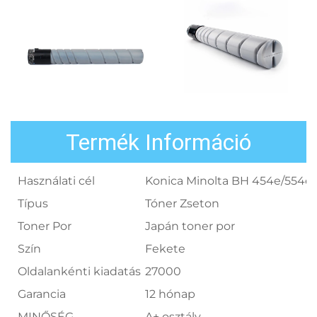
Termék Információ
Használati cél
Konica Minolta BH 454e/554e
Típus
Tóner Zseton
Toner Por
Japán toner por
Szín
Fekete
Oldalankénti kiadatás
27000
Garancia
12 hónap
MINŐSÉG
A+ osztály