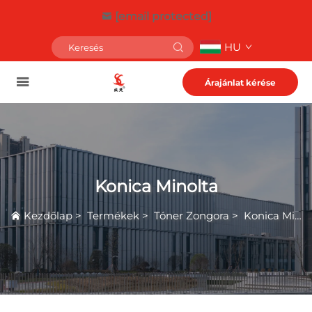
[email protected]
HU
Árajánlat kérése
Konica Minolta
Kezdőlap
>
Termékek
>
Tóner Zongora
>
Konica Minolta