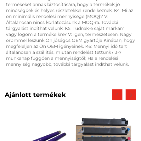
termékeket annak biztosítására, hogy a termékek jó 
minőségűek és helyes részletekkel rendelkeznek. K4: Mi az 
ön minimális rendelési mennyisége (MOQ)? V: 
Általánosan nincs korlátozásunk a MOQ-ra. További 
tárgyalást indíthat velünk. K5: Tudnak-e saját márkám 
vagy logóm a termékeikre? V: Igen, természetesen. Nagy 
örömmel leszünk Ön jóságos OEM gyártója Kínában, hogy 
megfeleljen az Ön OEM igényeinek. K6: Mennyi idő tart 
általánosan a szállítás, miután rendelést tettünk? 3-7 
munkanap függően a mennyiségtől; Ha a rendelési 
mennyiség nagyobb, további tárgyalást indíthat velünk. 
Ajánlott termékek