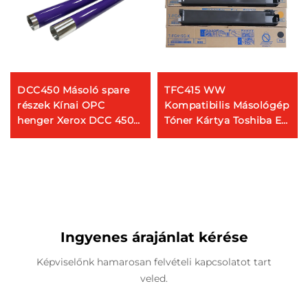
DCC450 Másoló spare
TFC415 WW
részek Kínai OPC
Kompatibilis Másológép
henger Xerox DCC 450
Tóner Kártya Toshiba E-
4300 400 DCC7750 7760
STUDIO 2515 3015 3515
4350 multifunkciós
4515 5015-hez
nyomtató másolóhoz
Ingyenes árajánlat kérése
Képviselőnk hamarosan felvételi kapcsolatot tart
veled.