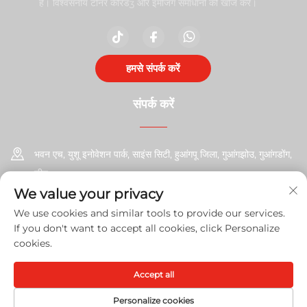
है। विश्वसनीय टोनर कैरिडʒ और इमेजिंग समाधानों की खोज करें।
हमसे संपर्क करें
संपर्क करें
भवन एच, युशू इनोवेशन पार्क, साइंस सिटी, हुआंगपू जिला, गुआंगझोउ, गुआंगडोंग,
चीन
We value your privacy
+86-17585526413
We use cookies and similar tools to provide our services.
If you don't want to accept all cookies, click Personalize
[email protected]
cookies.
Accept all
कॉपीराइट © 2026 गुआंगझोउ शिनशेंगचु ऑफिस उपकरण कं, लि। सर्वाधिकार
गोपनीयता
नीति
Personalize cookies