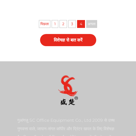
2430C जेस्टेनर CP6201C
डिजिटल डुप्लिकेटर के लिए
पिछला
1
2
3
4
अगला
विशेषज्ञ से बात करें
गुआंगज़ू SC Office Equipment Co., Ltd 2009 से उच्च
गुणवत्ता वाले, जापान-संगत कॉपीर और प्रिंटर खपत के लिए विशेषज्ञ