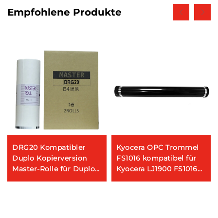
Empfohlene Produkte
DRG20 Kompatibler
Kyocera OPC Trommel
Duplo Kopierversion
FS1016 kompatibel für
Master-Rolle für Duplo
Kyocera LJ1900 FS1016
DUPLO DP-G225 325
1028 1030D 1035
3/2265
Digital Duplicator
1128MFP 1100 1300D 1320
Master-Rolle DRG20
TK 110 130 140 Kopierer