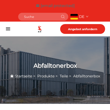
[email protected]
DE
Angebot anfordern
Abfalltonerbox
Startseite
>
Produkte
>
Teile
>
Abfalltonerbox