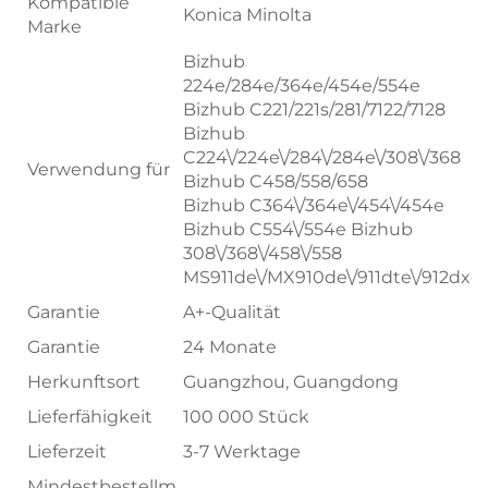
Kompatible
Konica Minolta
Marke
Bizhub
224e/284e/364e/454e/554e
Bizhub C221/221s/281/7122/7128
Bizhub
C224\/224e\/284\/284e\/308\/368
Verwendung für
Bizhub C458/558/658
Bizhub C364\/364e\/454\/454e
Bizhub C554\/554e Bizhub
308\/368\/458\/558
MS911de\/MX910de\/911dte\/912dxe
Garantie
A+-Qualität
Garantie
24 Monate
Herkunftsort
Guangzhou, Guangdong
Lieferfähigkeit
100 000 Stück
Lieferzeit
3-7 Werktage
Mindestbestellm