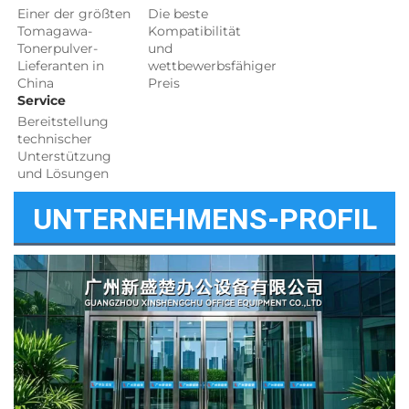
Einer der größten 
Die beste 
Tomagawa-
Kompatibilität 
Tonerpulver-
und 
Lieferanten in 
wettbewerbsfähiger 
China 
Preis 
Service 
Bereitstellung 
technischer 
Unterstützung 
und Lösungen 
UNTERNEHMENS-PROFIL