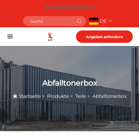
[email protected]
DE
Angebot anfordern
Abfalltonerbox
Startseite
>
Produkte
>
Teile
>
Abfalltonerbox