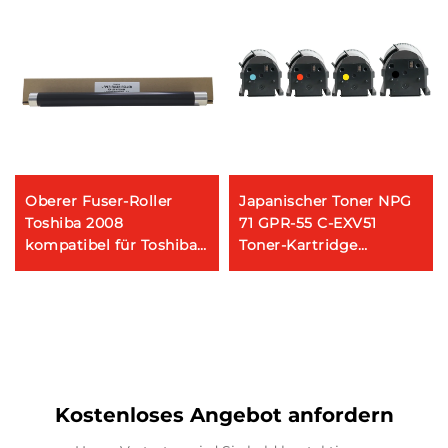
Oberer Fuser-Roller
Japanischer Toner NPG
Toshiba 2008
71 GPR-55 C-EXV51
kompatibel für Toshiba
Toner-Kartridge
E-STUDIO 2008 2508
kompatibel mit IR
3508 5508 Kopierer Teile
C5535 C5540 C5550
Heißroller
C5560 NPG71
Kostenloses Angebot anfordern