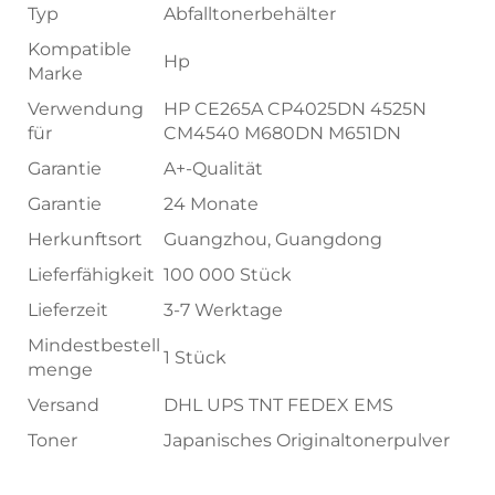
Typ
Abfalltonerbehälter
Kompatible
Hp
Marke
Verwendung
HP CE265A CP4025DN 4525N
für
CM4540 M680DN M651DN
Garantie
A+-Qualität
Garantie
24 Monate
Herkunftsort
Guangzhou, Guangdong
Lieferfähigkeit
100 000 Stück
Lieferzeit
3-7 Werktage
Mindestbestell
1 Stück
menge
Versand
DHL UPS TNT FEDEX EMS
Toner
Japanisches Originaltonerpulver