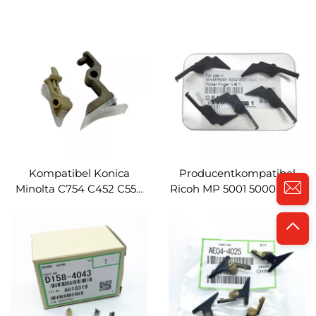
554 C554 C654
Bizhub360 501 420 421
reservedele fuser
500 reservedele fuser
fixervejledningsplade
pillehånd fingerkombi
nederst adskillelseskløe
adskillelseskløe
beslag
Kompatibel Konica
Producentkompatibel
Minolta C754 C452 C552
Ricoh MP 5001 5000 5002
C554 C652 C654
4001 4002 reservedele
reservedele fuser
fuser fixeringsfilm
fixeringsfilm pillehånd
pillehånd fingerkombi
fingerkombi
adskillelseskløe
adskillelseskløe