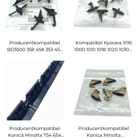
Producentkompatibel
Kompatibel Kyocera 1016
BD3500 358 458 353 453
1000 1010 1018 1020 1030D
350 450 288 352 452
1500 720 reservedele
reservedele fuserpicker
fuser pillehånd
separatortang
fingerkombi
separationskløe
adskillelseskløe
Producentkompatibel
Producentkompatibel
Konica Minolta 754 654
Konica Minolta