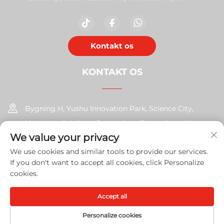
Kontakt os
KONTAKT OS
Bygning H, Yushu Innovation Park, Science City,
Huangpu-distriktet, Guangzhou, Guangdong, Kina
We value your privacy
+86-17585526413
We use cookies and similar tools to provide our services.
If you don't want to accept all cookies, click Personalize
[email protected]
cookies.
Accept all
Copyright © 2026 Guangzhou Xinshengchu Office Equipment
Co., Ltd. Alle rettigheder
Privatlivspolitik
Personalize cookies