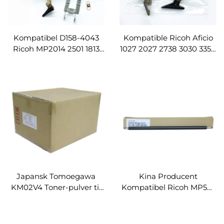
Kompatibel D158-4043
Kompatible Ricoh Aficio
Ricoh MP2014 2501 1813
1027 2027 2738 3030 3350
1015 1018 reservedele fuser
3351 3352 reservedele
fixeringsfilm pillehånd
fuser fixeringsfilm
fingerkombi
pillehånd fingerkombi
adskillelseskløe
adskillelseskløe
Japansk Tomoegawa
Kina Producent
KM02V4 Toner-pulver til
Kompatibel Ricoh MP501
Kyocera KM-
Primær opladningsrulle
2530/3530/3035/4035/5035/2531/3531/4031
til Ricoh MP 501 601
Bulk Toner-udfyldning
601SPF 5310DN SP5300