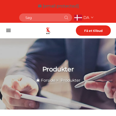
[email protected]
DA
Få et tilbud
Produkter
Forside
>
Produkter