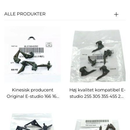
ALLE PRODUKTER
Kinesisk producent
Høj kvalitet kompatibel E-
Original E-studio 166 163
studio 255 305 355 455 256
165 206 207 237167 203
306 356 456 506
205 Fuserpicker
reservedele fuserpicker
separatortand
separatortang
adskillelsesklo
separationskløe