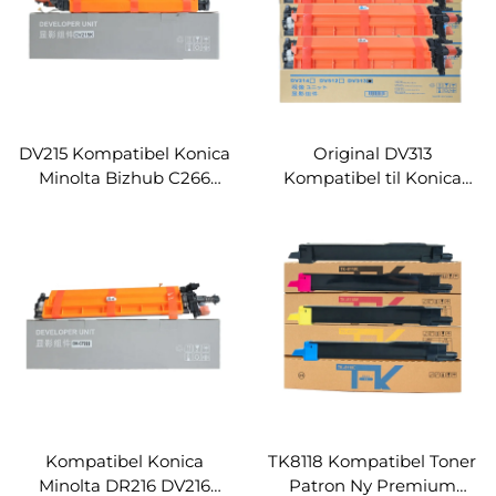
DV215 Kompatibel Konica
Original DV313
Minolta Bizhub C266
Kompatibel til Konica
C226 C256
Minolta Bizhub C258
Udviklingsenhed
C308 C368 C458 C558
C658 ADC307 367
Udviklingsenhed
Kompatibel Konica
TK8118 Kompatibel Toner
Minolta DR216 DV216
Patron Ny Premium