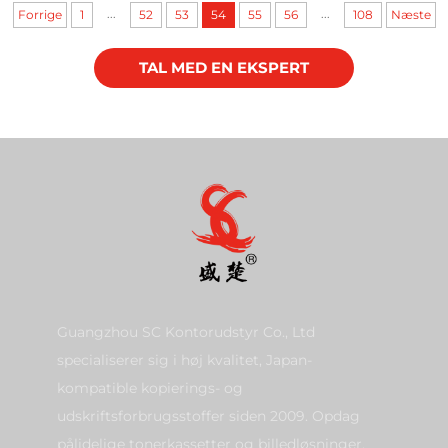
...
...
Forrige
1
52
53
54
55
56
108
Næste
TAL MED EN EKSPERT
Guangzhou SC Kontorudstyr Co., Ltd
specialiserer sig i høj kvalitet, Japan-
kompatible kopierings- og
udskriftsforbrugsstoffer siden 2009. Opdag
pålidelige tonerkassetter og billedløsninger.