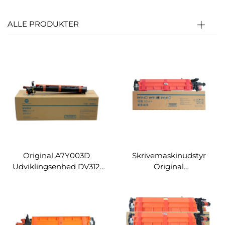
ALLE PRODUKTER
Original A7Y003D
Skrivemaskinudstyr
Udviklingsenhed DV312
Original
DV-312 DV 312 til Konica
Remanufacturered DV512
Minolta Bizhub 227 287
Udviklingsenhed til
367 7522 7528 Kopierere
Konica Minolta C224
C284 C364 C454 C554
Maskiner