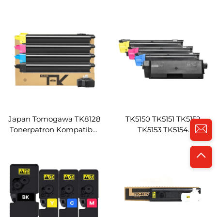
IU216 Udviklingsenhed til
Kompatibel TK8118 Toner
Bizhub C7222 C7226
Brugt i Kyocera M8124ci
C256 ADC265S C225
Kopiere Farvetoner
Japan Tomogawa TK8128
TK5150 TK5151 TK5152
Tonerpatron Kompatibel
TK5153 TK5154
Kyocera ECOSYS
Kompatibel Tonerpatron
M8130cidn
til Kyocera Ecosys
P6035cdn M6035cidn
M6535