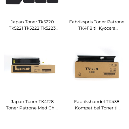
Japan Toner Tk5220
Fabrikspris Toner Patrone
Tk5221 Tk5222 Tk5223
TK4118 til Kyocera
Tk5224 Tonerpatron til
Taskalfa-2200 2201 Med
Kyocera Ecosys P5021Cdw
Chip Kopierer Printer
P5021Cdn M5521Cdn
Toners
M5521Cdw
Japan Toner TK4128
Fabrikshandel TK438
Toner Patrone Med Chip
Kompatibel Toner til
til Kyocera Taskalfa 2010
Kyocera TK418 TK428
2011
TK438 TK448 TK458
Tonerpatron