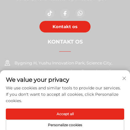
Kontakt os
KONTAKT OS
Bygning H, Yushu Innovation Park, Science City,
Huangpu-distriktet, Guangzhou, Guangdong, Kina
We value your privacy
+86-17585526413
We use cookies and similar tools to provide our services.
If you don't want to accept all cookies, click Personalize
[email protected]
cookies.
Accept all
Copyright © 2026 Guangzhou Xinshengchu Office Equipment
Co., Ltd. Alle rettigheder
Privatlivspolitik
Personalize cookies