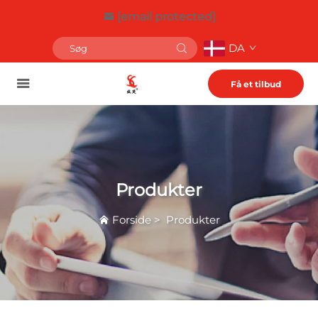
[email protected]
DA
Få et tilbud
Produkter
Forside
>
Produkter