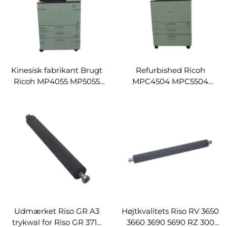
Kinesisk fabrikant Brugt
Refurbished Ricoh
Ricoh MP4055 MP5055
MPC4504 MPC5504
MP6055SP Højhastigheds
MPC6004 Digitaltrykker,
digital printer
kopimaskine,
Fotokopimaskine
kopimaskine
Kopimaskine
Udmærket Riso GR A3
Højtkvalitets Riso RV 3650
trykwal for Riso GR 3710
3660 3690 5690 RZ 300