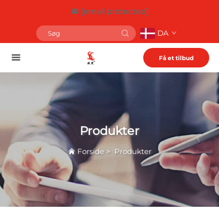
[email protected]
DA
Få et tilbud
Produkter
Forside
>
Produkter