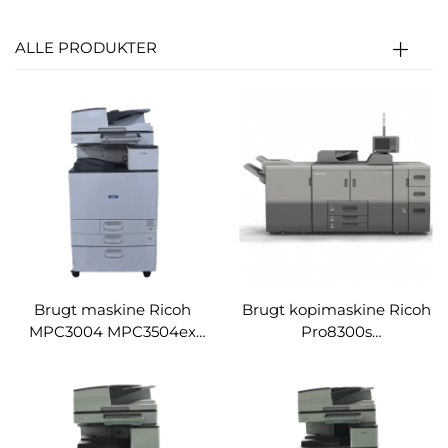
ALLE PRODUKTER
Brugt maskine Ricoh
Brugt kopimaskine Ricoh
MPC3004 MPC3504ex
Pro8300s
digital printermaskine og
produktionsskopimaskine
kopimaskine
højhastigheds digital
farvefotokopimaskine
printermaskine og
kopimaskine
fotokopimaskine