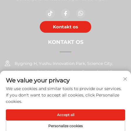
Kontakt os
KONTAKT OS
Bygning H, Yushu Innovation Park, Science City,
Huangpu-distriktet, Guangzhou, Guangdong, Kina
We value your privacy
+86-17585526413
We use cookies and similar tools to provide our services.
If you don't want to accept all cookies, click Personalize
[email protected]
cookies.
Accept all
Copyright © 2026 Guangzhou Xinshengchu Office Equipment
Co., Ltd. Alle rettigheder
Privatlivspolitik
Personalize cookies