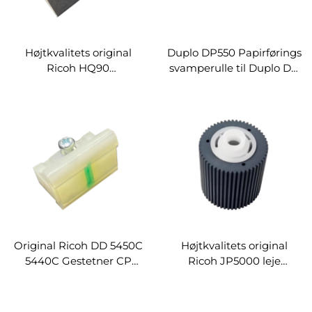
Højtkvalitets original
Duplo DP550 Papirførings
Ricoh HQ90
svamperulle til Duplo DP
Papirføringssadelpad til
F520 F620 F550 F650
Ricoh HQ9000 N400
F850 Digital Duplicator
DX4640 Digital
Reservedele
Duplicator Reservedele
Føringssvamprulle
Friktionssadel
Separationssadelpad
Original Ricoh DD 5450C
Højtkvalitets original
5440C Gestetner CP
Ricoh JP5000 leje
7400C 7450C Digital
optagelsesrulle til Ricoh
Dupliceringsmaskine
JP 2800 2810 3000 3800
Reservedele
Gestetner 5425 5435P