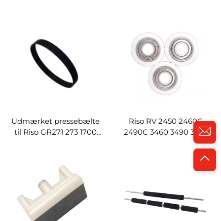
3750 GR3770 GR371
310 370 390 570 A3 Digital
GR375 GR377 FR391 395
Duplicator Reservedele
digital
Trykwal
dupliceringsmaskine
Udmærket pressebælte
Riso RV 2450 2460C
til Riso GR271 273 1700
2490C 3460 3490 3650
1710 1750 2000 2700 FR
3660 3690 5690 9690
291 293 295 2950 Digital
Digital Duplicator
Duplicator Reservedele
Reservedele
Rullebælte
Rullepositioneringshjul