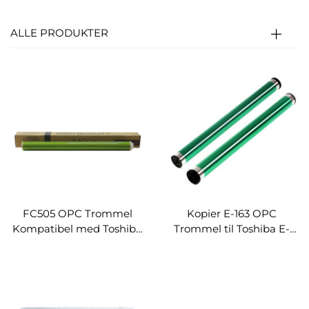
ALLE PRODUKTER
FC505 OPC Trommel
Kopier E-163 OPC
Kompatibel med Toshiba
Trommel til Toshiba E-
FC 2000AC 2505AC
Studio 168 208 230 280s
3005AC 3505AC 4505AC
163 182 212 242 232 282
AC5005
233 283 195 223 225 243
245 Kopier Cylinder