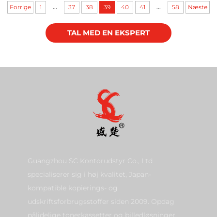
2510AC 2550C 2551C
...
...
Forrige
1
37
38
39
40
41
58
Næste
2051C Kopierere
TAL MED EN EKSPERT
Guangzhou SC Kontorudstyr Co., Ltd
specialiserer sig i høj kvalitet, Japan-
kompatible kopierings- og
udskriftsforbrugsstoffer siden 2009. Opdag
pålidelige tonerkassetter og billedløsninger.