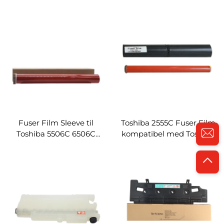
STUDIO 2555C 3055C
2050C/2550C/2551C
3555C 4555C 5055C
2555C/3005AC/3055C
Kopiererdelte Transfer
3505AC/3555C
Belt
4505AC/4555C Fuser
Fixing Film W/Gear
Fuser Film Sleeve til
Toshiba 2555C Fuser Film
Toshiba 5506C 6506C
kompatibel med Toshiba
7506C 5508C 6508C
2555C/3555C/4555C/3055C/5
7508C Kopierer Assembly
Fuser Fixing Film Sleeve
Fuser Fixing Film W/Gear
Assembly