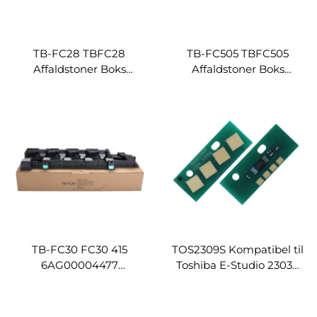
TB-FC28 TBFC28
TB-FC505 TBFC505
Affaldstoner Boks
Affaldstoner Boks
Beholder til Toshiba
Beholder til Toshiba E-
2020C 2040C 2330C
Studio 2505AC 2515AC
2540C 2820C 2830C
3005AC 3015AC 3505AC
3040C 3520C 3530C
3515AC 4505AC 4515AC
3540C 4520C 4540C
5005AC
TB-FC30 FC30 415
TOS2309S Kompatibel til
6AG00004477
Toshiba E-Studio 2303A
Affaldstoner Boks til
2303AM 2309A 2803AM
Toshiba E STUDIO
2809A Toner Patruljeklip
2000AC 2010AC 2500AC