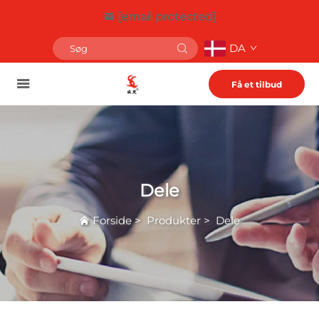
[email protected]
DA
Få et tilbud
Dele
Forside
>
Produkter
>
Dele