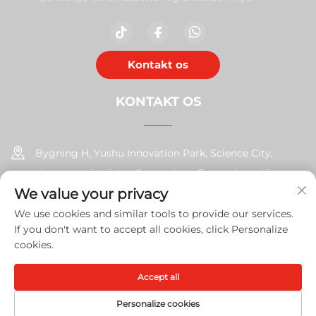
Kontakt os
KONTAKT OS
Bygning H, Yushu Innovation Park, Science City,
Huangpu-distriktet, Guangzhou, Guangdong, Kina
We value your privacy
+86-17585526413
We use cookies and similar tools to provide our services.
If you don't want to accept all cookies, click Personalize
[email protected]
cookies.
Accept all
Copyright © 2026 Guangzhou Xinshengchu Office Equipment
Co., Ltd. Alle rettigheder
Privatlivspolitik
Personalize cookies