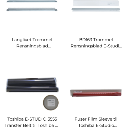
Langlivet Trommel
BD163 Trommel
Rensningsblad
Rensningsblad E-Studio
Kompatibel til Toshiba E-
163/182/212/242
Studio 2050C 2550C
Erstatningsdele til
2551C Kopierere Trommel
Toshiba Rensningsblad
Rensningsblad
Toshiba E-STUDIO 3555
Fuser Film Sleeve til
Transfer Belt til Toshiba E-
Toshiba E-Studio