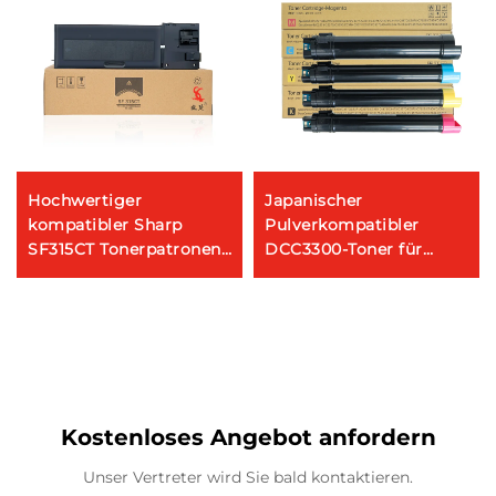
Hochwertiger
Japanischer
kompatibler Sharp
Pulverkompatibler
SF315CT Tonerpatronen
DCC3300-Toner für
für Sharp LIBRE SF
Xerox DC IIIC3300 2200
S262N S312N S262NV
2201 WC 7425 7428 7435
S312NV Kopierer Teile
Kopiervorrichtung
Toner
Kostenloses Angebot anfordern
Unser Vertreter wird Sie bald kontaktieren.