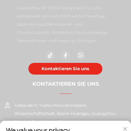
Guangzhou SC Office Equipment Co., Ltd.
spezialisiert sich seit 2009 auf hochwertige,
Japan-kompatible Kopierer- und
Druckerzubehör. Entdecken Sie zuverlässige
Tonerpatronen und Imaging-Lösungen.
Kontaktieren Sie uns
KONTAKTIEREN SIE UNS
Gebäude H, Yushu-Innovationspark,
Wissenschaftsstadt, Bezirk Huangpu, Guangzhou,
Provinz Guangdong, China
We value your privacy