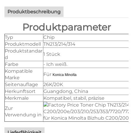
Produktbeschreibung
Produktparameter
Typ
Chip
Produktmodell
TN213/214/314
Produktstandar
1 Stück
d
Farbe
- Ich weiß.
Kompatible
Für
Konica Minolta
Marke
Seitenauflage
26K/20K
Herkunftsort
Guangdong, China
Merkmale
Kompatibel, stabil, präzise
Zur
Verwendung in
für Konica Minolta Bizhub C200/200e/
Lieferfähigkeit